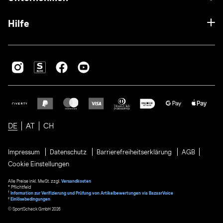
Hilfe
DE
AT
CH
Impressum
Datenschutz
Barrierefreiheitserklärung
AGB
Cookie Einstellungen
Alle Preise inkl. MwSt. zzgl.
Versandkosten
* Pflichtfeld
1
Information zur Verifizierung und Prüfung von Artikelbewertungen via BazaarVoice
²
Einlösebedingungen
© SportScheck GmbH 2026