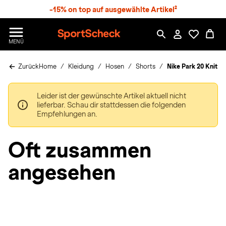
S
-15% on top auf ausgewählte Artikel²
p
r
n
S
MENÜ
g
p
e
o
z
Zurück
Home
Kleidung
Hosen
Shorts
Nike Park 20 Knit 
r
u
t
m
S
H
Leider ist der gewünschte Artikel aktuell nicht
c
a
lieferbar. Schau dir stattdessen die folgenden
h
u
Empfehlungen an.
e
p
c
t
k
Oft zusammen
n
h
angesehen
a
t