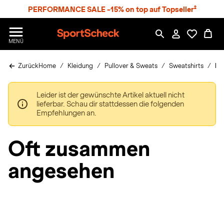
S
PERFORMANCE SALE -15% on top auf Topseller²
p
r
n
S
MENÜ
g
p
e
o
z
Zurück
Home
Kleidung
Pullover & Sweats
Sweatshirts
Nik
r
u
t
m
S
H
Leider ist der gewünschte Artikel aktuell nicht
c
a
lieferbar. Schau dir stattdessen die folgenden
h
u
Empfehlungen an.
e
p
c
t
k
Oft zusammen
n
h
angesehen
a
t