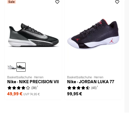
Sale
Basketballschuhe · Herren
Basketballschuhe · Herren
Nike · NIKE PRECISION VII
Nike · JORDAN LUKA 77
1
1
(38)
(43)
49,99 €
99,95 €
UVP 74,95 €