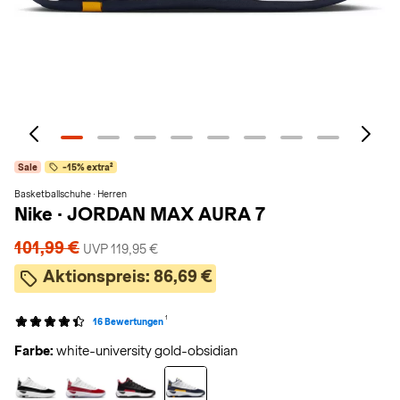
Sale
-15% extra²
Basketballschuhe · Herren
Nike
·
JORDAN MAX AURA 7
101,99 €
UVP 119,95 €
Aktionspreis:
86,69 €
1
16 Bewertungen
Farbe:
white-university gold-obsidian