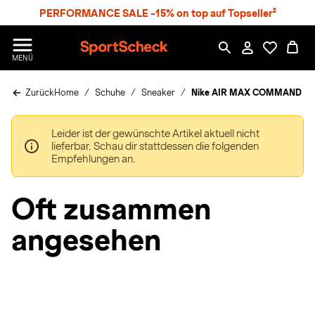
S
PERFORMANCE SALE -15% on top auf Topseller²
p
r
n
S
MENÜ
g
p
e
o
z
Zurück
Home
Schuhe
Sneaker
Nike AIR MAX COMMAND Sne
r
u
t
m
S
H
Leider ist der gewünschte Artikel aktuell nicht
c
a
lieferbar. Schau dir stattdessen die folgenden
h
u
Empfehlungen an.
e
p
c
t
k
Oft zusammen
n
h
angesehen
a
t