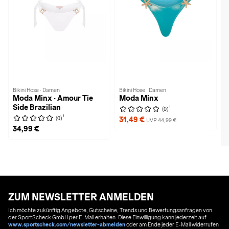
Bikini Hose · Damen
Bikini Hose · Damen
Moda Minx · Amour Tie
Moda Minx
Side Brazilian
1
(0)
1
(0)
31,49 €
UVP 44,99 €
34,99 €
ZUM NEWSLETTER ANMELDEN
Ich möchte zukünftig Angebote, Gutscheine, Trends und Bewertungsanfragen von
der SportScheck GmbH per E-Mail erhalten. Diese Einwilligung kann jederzeit auf
www.sportscheck.com/newsletter-abmelden
oder am Ende jeder E-Mail widerrufen