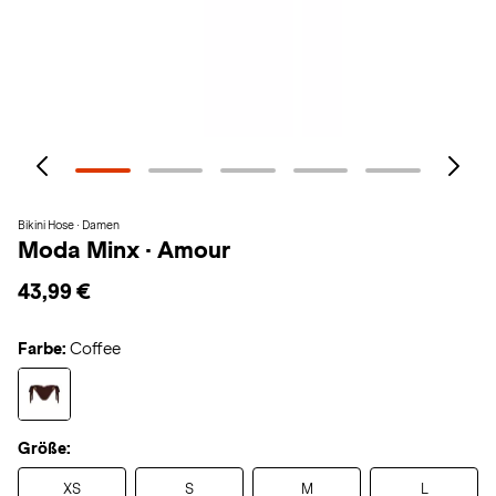
Bikini Hose · Damen
Moda Minx
·
Amour
43,99 €
Farbe:
Coffee
Größe:
XS
S
M
L