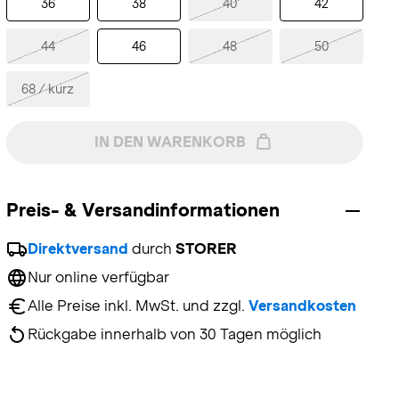
36
38
40
42
44
46
48
50
68 / kurz
IN DEN WARENKORB
Preis- & Versandinformationen
Direktversand
 durch 
STORER
Nur online verfügbar
Alle Preise inkl. MwSt. und zzgl. 
Versandkosten
Rückgabe innerhalb von 30 Tagen möglich