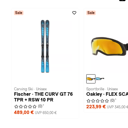
Sale
Sale
Carving Ski · Unisex
Sportbrille · Unisex
Fischer · THE CURV GT 76
Oakley · FLEX SC
TPR + RSW 10 PR
1
(0)
1
223,99 €
(0)
UVP 345,00 
489,00 €
UVP 650,00 €