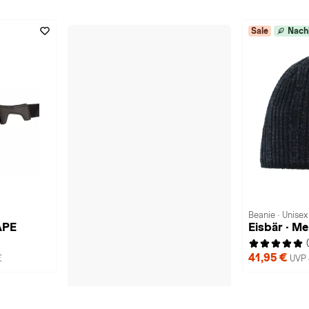
Sale
Nach
Beanie · Unisex
APE
Eisbär · M
41,95 €
€
UVP 