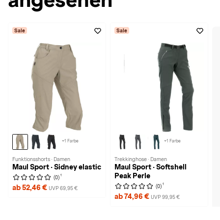
Sale
Sale
+1 Farbe
+1 Farbe
Funktionsshorts · Damen
Trekkinghose · Damen
Maul Sport · Sidney elastic
Maul Sport · Softshell
Peak Perle
1
(0)
1
(0)
ab 52,46 €
UVP 69,95 €
ab 74,96 €
UVP 99,95 €