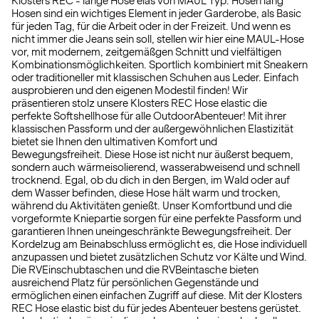
Klosters REC - lange Hose elas von MAUL Typ: Hosen lang
Hosen sind ein wichtiges Element in jeder Garderobe, als Basic
für jeden Tag, für die Arbeit oder in der Freizeit. Und wenn es
nicht immer die Jeans sein soll, stellen wir hier eine MAUL-Hose
vor, mit modernem, zeitgemäßgen Schnitt und vielfältigen
Kombinationsmöglichkeiten. Sportlich kombiniert mit Sneakern
oder traditioneller mit klassischen Schuhen aus Leder. Einfach
ausprobieren und den eigenen Modestil finden! Wir
präsentieren stolz unsere Klosters REC Hose elastic die
perfekte Softshellhose für alle OutdoorAbenteuer! Mit ihrer
klassischen Passform und der außergewöhnlichen Elastizität
bietet sie Ihnen den ultimativen Komfort und
Bewegungsfreiheit. Diese Hose ist nicht nur äußerst bequem,
sondern auch wärmeisolierend, wasserabweisend und schnell
trocknend. Egal, ob du dich in den Bergen, im Wald oder auf
dem Wasser befinden, diese Hose hält warm und trocken,
während du Aktivitäten genießt. Unser Komfortbund und die
vorgeformte Kniepartie sorgen für eine perfekte Passform und
garantieren Ihnen uneingeschränkte Bewegungsfreiheit. Der
Kordelzug am Beinabschluss ermöglicht es, die Hose individuell
anzupassen und bietet zusätzlichen Schutz vor Kälte und Wind.
Die RVEinschubtaschen und die RVBeintasche bieten
ausreichend Platz für persönlichen Gegenstände und
ermöglichen einen einfachen Zugriff auf diese. Mit der Klosters
REC Hose elastic bist du für jedes Abenteuer bestens gerüstet.