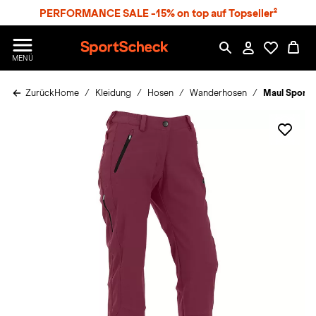
S
PERFORMANCE SALE -15% on top auf Topseller²
p
r
n
S
MENÜ
g
p
e
o
z
Zurück
Home
Kleidung
Hosen
Wanderhosen
Maul Sport 
r
u
t
m
S
H
c
a
h
u
e
p
c
t
k
n
h
a
t