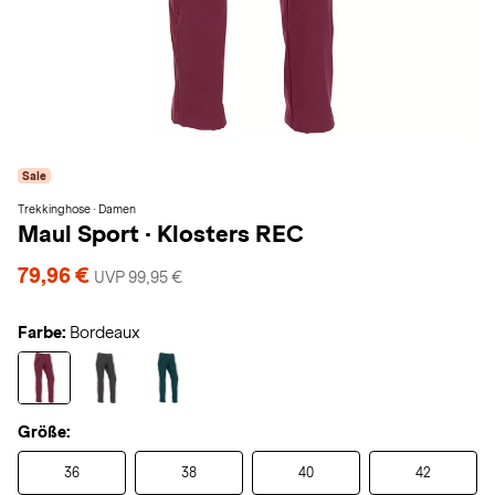
Sale
Trekkinghose · Damen
Maul Sport
·
Klosters REC
79,96 €
UVP 99,95 €
Farbe:
Bordeaux
Größe:
36
38
40
42