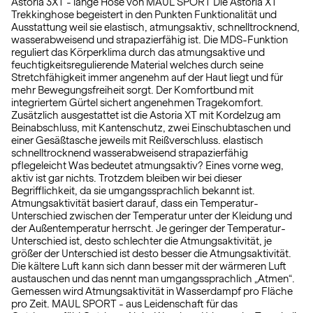
Astoria 3XT - lange Hose von MAUL SPORT Die Astoria XT
Trekkinghose begeistert in den Punkten Funktionalität und
Ausstattung weil sie elastisch, atmungsaktiv, schnelltrocknend,
wasserabweisend und strapazierfähig ist. Die MDS-Funktion
reguliert das Körperklima durch das atmungsaktive und
feuchtigkeitsregulierende Material welches durch seine
Stretchfähigkeit immer angenehm auf der Haut liegt und für
mehr Bewegungsfreiheit sorgt. Der Komfortbund mit
integriertem Gürtel sichert angenehmen Tragekomfort.
Zusätzlich ausgestattet ist die Astoria XT mit Kordelzug am
Beinabschluss, mit Kantenschutz, zwei Einschubtaschen und
einer Gesäßtasche jeweils mit Reißverschluss. elastisch
schnelltrocknend wasserabweisend strapazierfähig
pflegeleicht Was bedeutet atmungsaktiv? Eines vorne weg,
aktiv ist gar nichts. Trotzdem bleiben wir bei dieser
Begrifflichkeit, da sie umgangssprachlich bekannt ist.
Atmungsaktivität basiert darauf, dass ein Temperatur-
Unterschied zwischen der Temperatur unter der Kleidung und
der Außentemperatur herrscht. Je geringer der Temperatur-
Unterschied ist, desto schlechter die Atmungsaktivität, je
größer der Unterschied ist desto besser die Atmungsaktivität.
Die kältere Luft kann sich dann besser mit der wärmeren Luft
austauschen und das nennt man umgangssprachlich „Atmen“.
Gemessen wird Atmungsaktivität in Wasserdampf pro Fläche
pro Zeit. MAUL SPORT - aus Leidenschaft für das