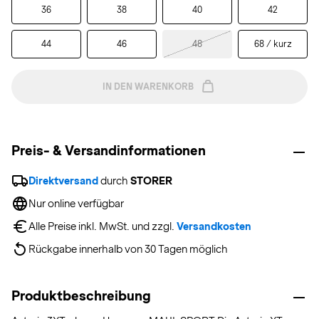
36
38
40
42
44
46
48
68 / kurz
IN DEN WARENKORB
Preis- & Versandinformationen
Direktversand
 durch 
STORER
Nur online verfügbar
Alle Preise inkl. MwSt. und zzgl. 
Versandkosten
Rückgabe innerhalb von 30 Tagen möglich
Produktbeschreibung