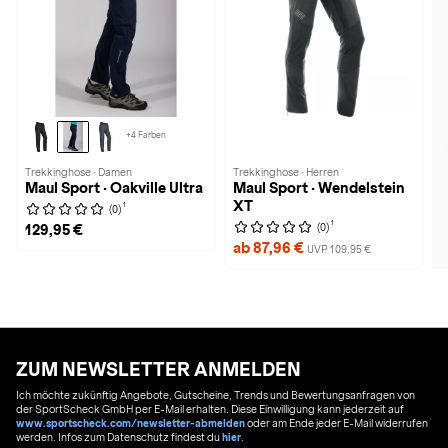
+4 Farben
Trekkinghose · Damen
Trekkinghose · Herren
Maul Sport · Oakville Ultra
Maul Sport · Wendelstein
XT
1
(0)
1
(0)
129,95 €
ab 87,96 €
UVP 109,95 €
ZUM NEWSLETTER ANMELDEN
Ich möchte zukünftig Angebote, Gutscheine, Trends und Bewertungsanfragen von
der SportScheck GmbH per E-Mail erhalten. Diese Einwilligung kann jederzeit auf
www.sportscheck.com/newsletter-abmelden
oder am Ende jeder E-Mail widerrufen
werden. Infos zum Datenschutz findest du
hier
.