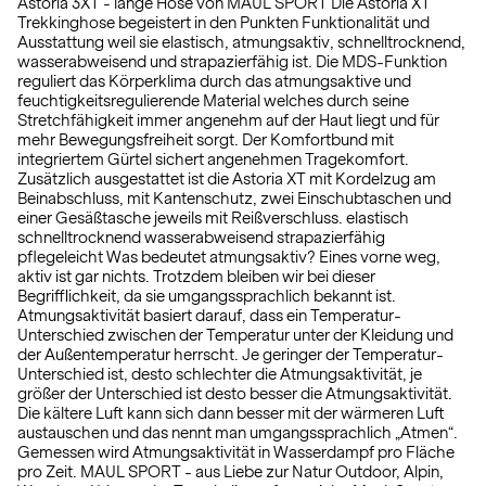
Astoria 3XT - lange Hose von MAUL SPORT Die Astoria XT
Trekkinghose begeistert in den Punkten Funktionalität und
Ausstattung weil sie elastisch, atmungsaktiv, schnelltrocknend,
wasserabweisend und strapazierfähig ist. Die MDS-Funktion
reguliert das Körperklima durch das atmungsaktive und
feuchtigkeitsregulierende Material welches durch seine
Stretchfähigkeit immer angenehm auf der Haut liegt und für
mehr Bewegungsfreiheit sorgt. Der Komfortbund mit
integriertem Gürtel sichert angenehmen Tragekomfort.
Zusätzlich ausgestattet ist die Astoria XT mit Kordelzug am
Beinabschluss, mit Kantenschutz, zwei Einschubtaschen und
einer Gesäßtasche jeweils mit Reißverschluss. elastisch
schnelltrocknend wasserabweisend strapazierfähig
pflegeleicht Was bedeutet atmungsaktiv? Eines vorne weg,
aktiv ist gar nichts. Trotzdem bleiben wir bei dieser
Begrifflichkeit, da sie umgangssprachlich bekannt ist.
Atmungsaktivität basiert darauf, dass ein Temperatur-
Unterschied zwischen der Temperatur unter der Kleidung und
der Außentemperatur herrscht. Je geringer der Temperatur-
Unterschied ist, desto schlechter die Atmungsaktivität, je
größer der Unterschied ist desto besser die Atmungsaktivität.
Die kältere Luft kann sich dann besser mit der wärmeren Luft
austauschen und das nennt man umgangssprachlich „Atmen“.
Gemessen wird Atmungsaktivität in Wasserdampf pro Fläche
pro Zeit. MAUL SPORT - aus Liebe zur Natur Outdoor, Alpin,