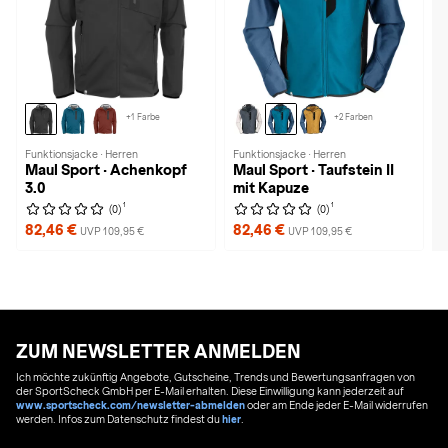
+1 Farbe
+2 Farben
Funktionsjacke · Herren
Funktionsjacke · Herren
Maul Sport · Achenkopf
Maul Sport · Taufstein II
3.0
mit Kapuze
1
1
(0)
(0)
82,46 €
82,46 €
UVP 109,95 €
UVP 109,95 €
ZUM NEWSLETTER ANMELDEN
Ich möchte zukünftig Angebote, Gutscheine, Trends und Bewertungsanfragen von
der SportScheck GmbH per E-Mail erhalten. Diese Einwilligung kann jederzeit auf
www.sportscheck.com/newsletter-abmelden
oder am Ende jeder E-Mail widerrufen
werden. Infos zum Datenschutz findest du
hier
.