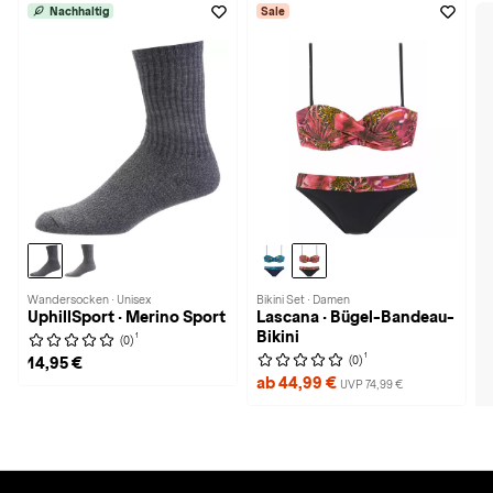
Nachhaltig
Sale
Wandersocken · Unisex
Bikini Set · Damen
UphillSport · Merino Sport
Lascana · Bügel-Bandeau-
Bikini
1
(0)
1
(0)
14,95 €
ab 44,99 €
UVP 74,99 €