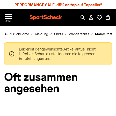
S
PERFORMANCE SALE -15% on top auf Topseller²
p
r
n
S
MENÜ
g
p
e
o
z
Zurück
Home
Kleidung
Shirts
Wandershirts
Mammut Mammu
r
u
t
m
S
H
Leider ist der gewünschte Artikel aktuell nicht
c
a
lieferbar. Schau dir stattdessen die folgenden
h
u
Empfehlungen an.
e
p
c
t
k
Oft zusammen
n
h
angesehen
a
t