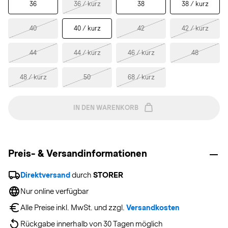
36
36 / kurz
38
38 / kurz
40
40 / kurz
42
42 / kurz
44
44 / kurz
46 / kurz
48
48 / kurz
50
68 / kurz
IN DEN WARENKORB
Preis- & Versandinformationen
Direktversand
 durch 
STORER
Nur online verfügbar
Alle Preise inkl. MwSt. und zzgl. 
Versandkosten
Rückgabe innerhalb von 30 Tagen möglich