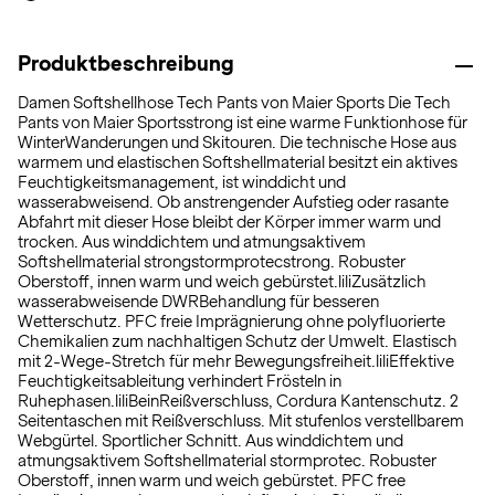
Produktbeschreibung
Damen Softshellhose Tech Pants von Maier Sports Die Tech
Pants von Maier Sportsstrong ist eine warme Funktionhose für
WinterWanderungen und Skitouren. Die technische Hose aus
warmem und elastischen Softshellmaterial besitzt ein aktives
Feuchtigkeitsmanagement, ist winddicht und
wasserabweisend. Ob anstrengender Aufstieg oder rasante
Abfahrt mit dieser Hose bleibt der Körper immer warm und
trocken. Aus winddichtem und atmungsaktivem
Softshellmaterial strongstormprotecstrong. Robuster
Oberstoff, innen warm und weich gebürstet.liliZusätzlich
wasserabweisende DWRBehandlung für besseren
Wetterschutz. PFC freie Imprägnierung ohne polyfluorierte
Chemikalien zum nachhaltigen Schutz der Umwelt. Elastisch
mit 2-Wege-Stretch für mehr Bewegungsfreiheit.liliEffektive
Feuchtigkeitsableitung verhindert Frösteln in
Ruhephasen.liliBeinReißverschluss, Cordura Kantenschutz. 2
Seitentaschen mit Reißverschluss. Mit stufenlos verstellbarem
Webgürtel. Sportlicher Schnitt. Aus winddichtem und
atmungsaktivem Softshellmaterial stormprotec. Robuster
Oberstoff, innen warm und weich gebürstet. PFC free