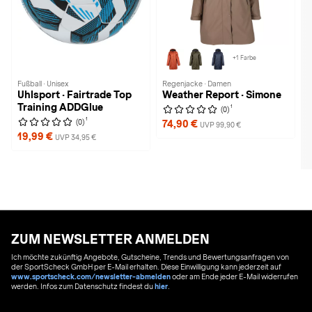
+1 Farbe
Fußball · Unisex
Regenjacke · Damen
Uhlsport · Fairtrade Top
Weather Report · Simone
Training ADDGlue
1
(0)
1
(0)
74,90 €
UVP 99,90 €
19,99 €
UVP 34,95 €
ZUM NEWSLETTER ANMELDEN
Ich möchte zukünftig Angebote, Gutscheine, Trends und Bewertungsanfragen von
der SportScheck GmbH per E-Mail erhalten. Diese Einwilligung kann jederzeit auf
www.sportscheck.com/newsletter-abmelden
oder am Ende jeder E-Mail widerrufen
werden. Infos zum Datenschutz findest du
hier
.