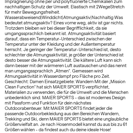
Imprägnierung ohne per und polyfluorierte Chemikalien zum
nachhaltigen Schutz der Umwelt. Elastisch mit 2WegeStretch
für mehr Bewegungsfreiheit.
Wasserabweisend|Winddicht|Atmungsaktiv|Nachhaltig Was
bedeutet atmungsaktiv? Eines vorne weg, aktiv ist gar nichts.
Trotzdem bleiben wir bei dieser Begrifflichkeit, da sie
umgangssprachlich bekannt ist. Atmungsaktivität basiert
darauf, dass ein Temperatur-Unterschied zwischen der
Temperatur unter der Kleidung und der Außentemperatur
herrscht. Je geringer der Temperatur-Unterschied ist, desto
schlechter die Atmungsaktivität, je größer der Unterschied ist
desto besser die Atmungsaktivität. Die kältere Luft kann sich
dann besser mit der wärmeren Luft austauschen und das nennt
man umgangssprachlich „Atmen“. Gemessen wird
Atmungsaktivität in Wasserdampf pro Fläche pro Zeit.
Geschlecht: Damen Einsatzgebiete: Wandern Mit der „Mission
Clean Function“ hat sich MAIER SPORTS verpflichtet,
Materialien zu verwenden, die für die Umwelt und die Menschen
unbedenklich sind. MAIER SPORTS - das ist modernes Design
mit Passform und Funktion für dein nächstes
Outdoorabenteuer. Mit MAIER SPORTS findet jeder die
passende Outdoorbekleidung aus den Bereichen Wandern,
Trekking und Ski, denn MAIER SPORTS bietet eine unglaubliche
Größenvielfalt an. Je nach Hosenmodell kannst du aus bis zu 61
Größen wählen - da findest auch du deine ideale Hose!