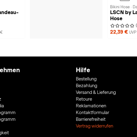
Bikini Hose · 
Bandeau-
LSCN by La
Hose
22,39 €
 €
UVP 
nehmen
Hilfe
Bestellung
Bezahlung
Versand & Lieferung
z
Retoure
ia
Reklamationen
rogramm
Kontaktformular
rogramm
Barrierefreiheit
Vertrag widerrufen
gkeit