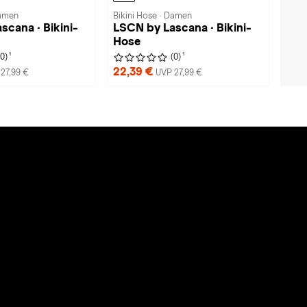
Damen
Bikini Hose · Damen
scana · Bikini-
LSCN by Lascana · Bikini-
Hose
1
1
(0)
(0)
22,39 €
27,99 €
UVP 27,99 €