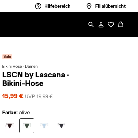
Hilfebereich
Filialübersicht
Sale
Bikini Hose · Damen
LSCN by Lascana
·
Bikini-Hose
15,99 €
UVP 19,99 €
Farbe:
olive