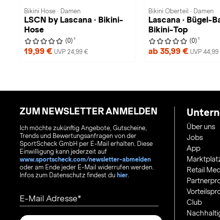
Bikini Hose · Damen
Bikini Oberteil · Damen
LSCN by Lascana · Bikini-
Lascana · Bügel-
Hose
Bikini-Top
1
1
(0)
(0)
19,99 €
ab 35,99 €
UVP 24,99 €
UVP 44,99
ZUM NEWSLETTER ANMELDEN
Unter
Über uns
Ich möchte zukünftig Angebote, Gutscheine,
Trends und Bewertungsanfragen von der
Jobs
SportScheck GmbH per E-Mail erhalten. Diese
App
Einwilligung kann jederzeit auf
Marktplat
www.sportscheck.com/newsletter-abmelden
oder am Ende jeder E-Mail widerrufen werden.
Retail Med
Infos zum Datenschutz findest du
hier
.
Partnerp
Vorteilsp
E-Mail Adresse
Club
Nachhalti