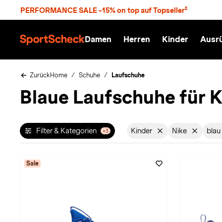
S
PERFORMANCE SALE -15% on top auf Topseller²
p
r
n
Damen
Herren
Kinder
Ausr
g
S
e
p
z
o
u
r
Zurück
Home
Schuhe
Laufschuhe
m
t
Blaue Laufschuhe für K
H
S
a
c
u
h
p
e
t
c
Filter & Kategorien
Kinder
Nike
blau
+3
Filter aktiv für Geschle
Filter aktiv
F
k
n
h
a
Sale
t