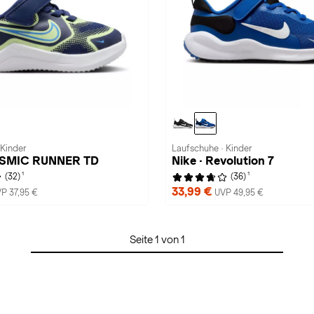
 Kinder
Laufschuhe · Kinder
OSMIC RUNNER TD
Nike · Revolution 7
1
1
(32)
(36)
33,99 €
P 37,95 €
UVP 49,95 €
Seite 1 von 1