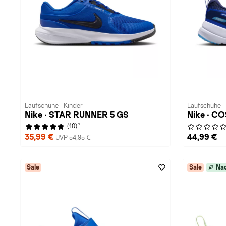
Laufschuhe · Kinder
Laufschuhe ·
Nike · STAR RUNNER 5 GS
Nike · C
1
(10)
35,99 €
44,99 €
UVP 54,95 €
Sale
Sale
Nac