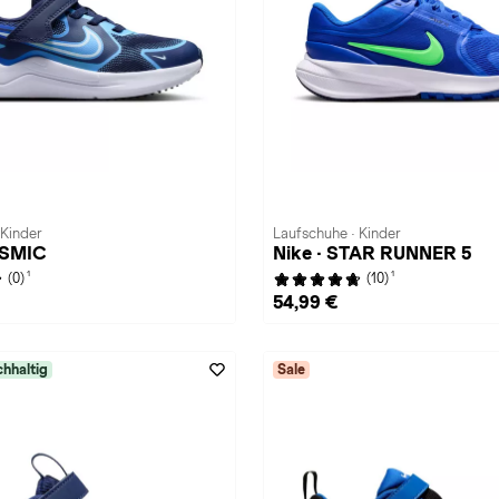
 Kinder
Laufschuhe · Kinder
OSMIC
Nike · STAR RUNNER 5
1
1
(0)
(10)
54,99 €
hhaltig
Sale