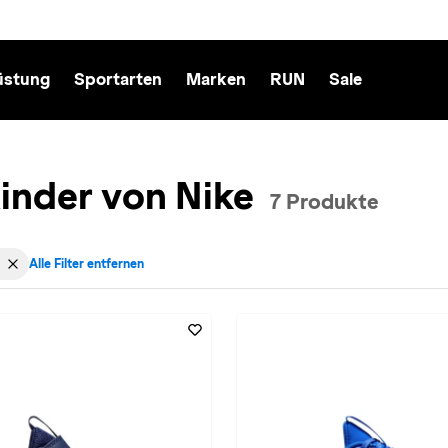
üstung
Sportarten
Marken
RUN
Sale
inder von Nike
7 Produkte
Alle Filter entfernen
cht: Kinder entfernen
 für Marke: Nike entfernen
ilter aktiv für Farbe: in-blau entfernen