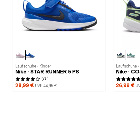
Laufschuhe · Kinder
Laufschuhe ·
Nike · STAR RUNNER 5 PS
Nike · C
1
(7)
28,99 €
26,99 €
UVP 44,95 €
UV