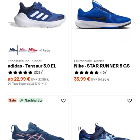
+1 Farbe
Fitnessschuhe · Kinder
Laufschuhe · Kinder
adidas · Tensaur 3.0 EL
Nike · STAR RUNNER 5 GS
1
1
(328)
(10)
ab 22,99 €
35,99 €
UVP 37,95 €
UVP 54,95 €
30-Tage Bestpreis: 22,80 € (+1%)
Sale
Nachhaltig