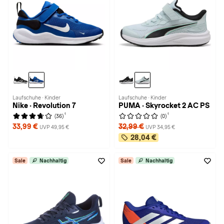
Laufschuhe · Kinder
Laufschuhe · Kinder
Nike · Revolution 7
PUMA · Skyrocket 2 AC PS
1
1
(36)
(0)
33,99 €
32,99 €
UVP 49,95 €
UVP 34,95 €
28,04 €
Sale
Nachhaltig
Sale
Nachhaltig