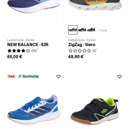
+1 Farbe
Laufschuhe · Kinder
Halbschuhe · Kinder
NEW BALANCE · 625
ZigZag · Siero
1
1
(33)
(0)
65,00 €
49,90 €
Sale
Nachhaltig