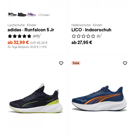
+2 Farben
Laufschuhe · Kinder
Hallenschuhe · Kinder
adidas · Runfalcon 5 Jr
LICO · Indoorschuh
1
1
(470)
(0)
ab 32,99 €
ab 27,95 €
UVP 45,00 €
30-Tage Bestpreis: 29,25 € (+13%)
Sale