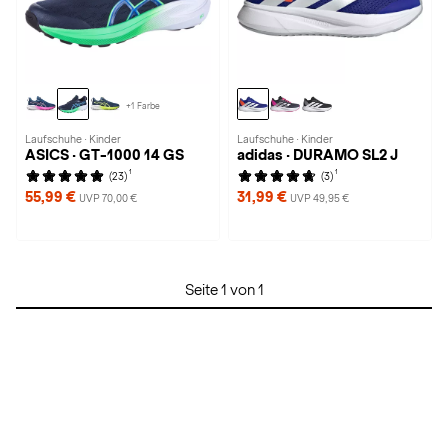
+1 Farbe
Laufschuhe · Kinder
Laufschuhe · Kinder
ASICS · GT-1000 14 GS
adidas · DURAMO SL2 J
1
1
(23)
(3)
55,99 €
31,99 €
UVP 70,00 €
UVP 49,95 €
Seite 1 von 1