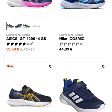
+1 Farbe
Laufschuhe · Kinder
Laufschuhe · Kinder
ASICS · GT-1000 14 GS
Nike · COSMIC
1
1
(23)
(0)
59,99 €
44,99 €
UVP 70,00 €
Sale