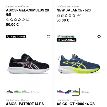
Laufschuhe · Kinder
Laufschuhe · Kinder
ASICS · GEL-CUMULUS 28
NEW BALANCE · 520
GS
1
(0)
1
(0)
50,00 €
80,00 €
New Arrival
Nachhaltig
New Arrival
+2 Farben
+1 Farbe
Laufschuhe · Kinder
Laufschuhe · Kinder
ASICS · PATRIOT 14 PS
ASICS · GT-1000 14 GS