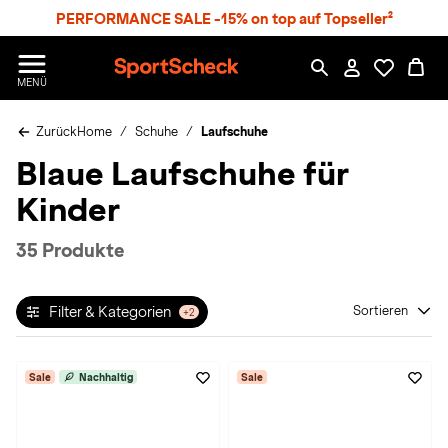
S
PERFORMANCE SALE -15% on top auf Topseller²
p
r
n
S
MENÜ
g
p
e
o
z
Zurück
Home
Schuhe
Laufschuhe
r
u
t
Blaue Laufschuhe für
m
S
H
c
Kinder
a
h
u
e
p
c
35 Produkte
t
k
n
h
Filter & Kategorien
Sortieren
+2
a
t
Sale
Nachhaltig
Sale