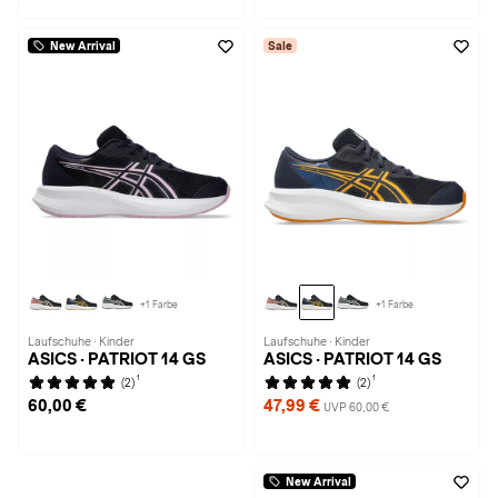
New Arrival
Sale
+1 Farbe
+1 Farbe
Laufschuhe · Kinder
Laufschuhe · Kinder
ASICS · PATRIOT 14 GS
ASICS · PATRIOT 14 GS
1
1
(2)
(2)
60,00 €
47,99 €
UVP 60,00 €
New Arrival