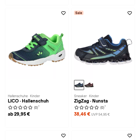
Sale
Hallenschuhe · Kinder
Sneaker · Kinder
LICO · Hallenschuh
ZigZag · Nunsta
1
1
(0)
(0)
ab 29,95 €
38,46 €
UVP 54,95 €