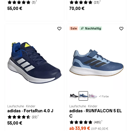
1
1
(3)
(23)
55,00 €
70,00 €
Sale
Nachhaltig
+1 Farbe
Laufschuhe · Kinder
Laufschuhe · Kinder
adidas · FortaRun 4.0 J
adidas · RUNFALCON 5 EL
C
1
(22)
1
(485)
55,00 €
ab 33,99 €
UVP 40,00 €