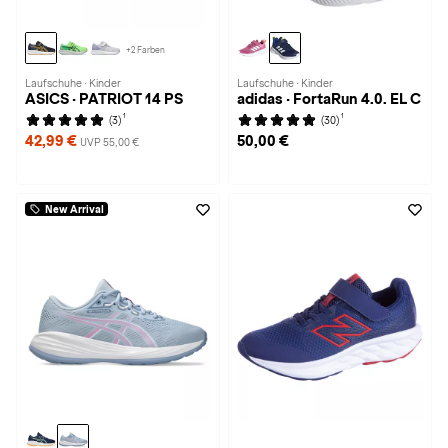
+2 Farben
Laufschuhe · Kinder
Laufschuhe · Kinder
ASICS · PATRIOT 14 PS
adidas · FortaRun 4.0. EL C
1
1
(3)
(30)
42,99 €
50,00 €
UVP 55,00 €
New Arrival