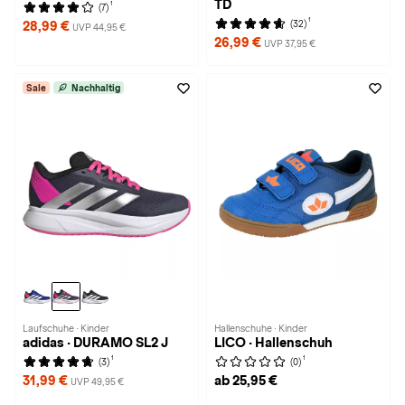
TD
1
(7)
1
(32)
28,99 €
UVP 44,95 €
26,99 €
UVP 37,95 €
Sale
Nachhaltig
Laufschuhe · Kinder
Hallenschuhe · Kinder
adidas · DURAMO SL2 J
LICO · Hallenschuh
1
1
(3)
(0)
31,99 €
ab 25,95 €
UVP 49,95 €