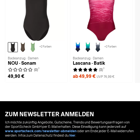
+2 Farben
+2 Farben
Badeanzug · Damen
Badeanzug · Damen
NOU · Sonam
Lascana · Batik
1
1
(0)
(3)
49,90 €
ab 49,99 €
UVP 74,99 €
ZUM NEWSLETTER ANMELDEN
Ich möchte zukünftig Angebote, Gutscheine, Trends und Bewertungsanfragen von
der SportScheck GmbH per E-Mail erhalten. Diese Einwilligung kann jederzeit auf
www.sportscheck.com/newsletter-abmelden
oder am Ende jeder E-Mail widerrufen
werden. Infos zum Datenschutz findest du
hier
.