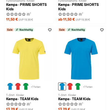
Funktionsshorts · Kinder
Funktionsshorts · Kinder
Kempa · PRIME SHORTS
Kempa · PRIME SHORTS
Kids
Kids
1
1
(0)
(0)
11,50 €
ab 11,50 €
UVP 19,99 €
UVP 19,99 €
Sale
Nachhaltig
Sale
Nachhaltig
+7 Farben
+7 Farben
T-Shirt · Kinder
T-Shirt · Kinder
Kempa · TEAM Kids
Kempa · TEAM Kids
1
1
(0)
(0)
13,29 €
13,29 €
UVP 13,99 €
UVP 13,99 €