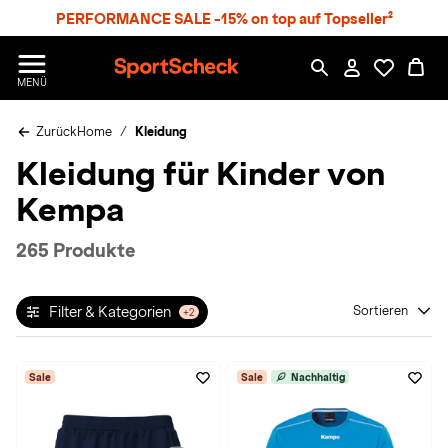
S
PERFORMANCE SALE -15% on top auf Topseller²
p
r
n
S
MENÜ
g
p
e
o
z
Zurück
Home
Kleidung
r
u
t
Kleidung für Kinder von
m
S
H
c
Kempa
a
h
u
e
p
c
265 Produkte
t
k
n
h
Filter & Kategorien
Sortieren
+2
a
t
Sale
Sale
Nachhaltig