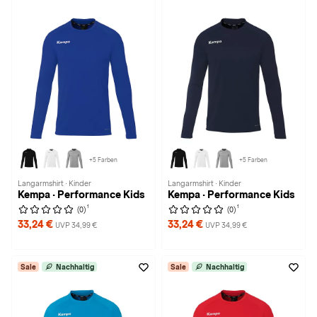
+5 Farben
+5 Farben
Langarmshirt · Kinder
Langarmshirt · Kinder
Kempa · Performance Kids
Kempa · Performance Kids
1
1
(0)
(0)
33,24 €
33,24 €
UVP 34,99 €
UVP 34,99 €
Sale
Nachhaltig
Sale
Nachhaltig