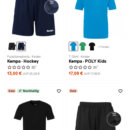
+7 Farben
Funktionsshorts · Kinder
T-Shirt · Kinder
Kempa · Hockey
Kempa · POLY Kids
1
1
(0)
(0)
13,00 €
17,09 €
UVP 25,00 €
UVP 17,99 €
Sale
Nachhaltig
Sale