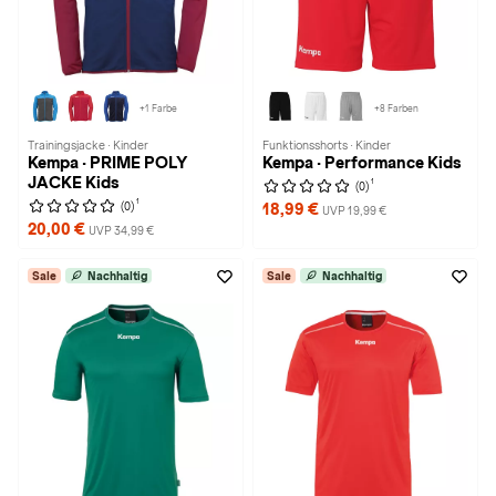
+1 Farbe
+8 Farben
Trainingsjacke · Kinder
Funktionsshorts · Kinder
Kempa · PRIME POLY
Kempa · Performance Kids
JACKE Kids
1
(0)
1
(0)
18,99 €
UVP 19,99 €
20,00 €
UVP 34,99 €
Sale
Nachhaltig
Sale
Nachhaltig