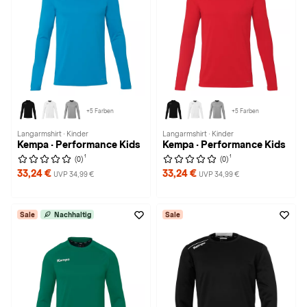
+5 Farben
+5 Farben
Langarmshirt · Kinder
Langarmshirt · Kinder
Kempa · Performance Kids
Kempa · Performance Kids
1
1
(0)
(0)
33,24 €
33,24 €
UVP 34,99 €
UVP 34,99 €
Sale
Nachhaltig
Sale