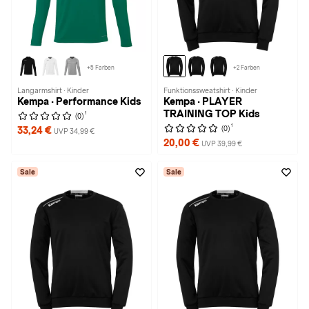
+5 Farben
+2 Farben
Langarmshirt · Kinder
Funktionssweatshirt · Kinder
Kempa · Performance Kids
Kempa · PLAYER
TRAINING TOP Kids
1
(0)
1
(0)
33,24 €
UVP 34,99 €
20,00 €
UVP 39,99 €
Sale
Sale