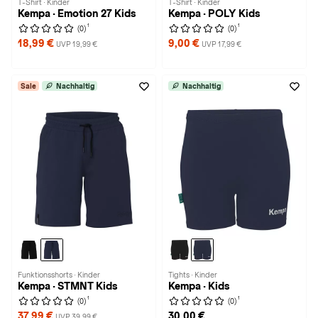
T-Shirt · Kinder
T-Shirt · Kinder
Kempa · Emotion 27 Kids
Kempa · POLY Kids
1
1
(0)
(0)
18,99 €
9,00 €
UVP 19,99 €
UVP 17,99 €
Sale
Nachhaltig
Nachhaltig
Funktionsshorts · Kinder
Tights · Kinder
Kempa · STMNT Kids
Kempa · Kids
1
1
(0)
(0)
37,99 €
30,00 €
UVP 39,99 €