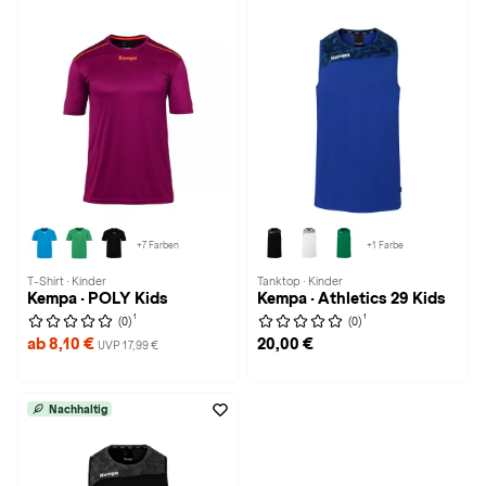
+7 Farben
+1 Farbe
T-Shirt · Kinder
Tanktop · Kinder
Kempa · POLY Kids
Kempa · Athletics 29 Kids
1
1
(0)
(0)
ab 8,10 €
20,00 €
UVP 17,99 €
Nachhaltig