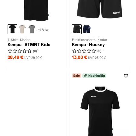
+1 Farbe
T-Shirt · Kinder
Funktionsshorts · Kinder
Kempa · STMNT Kids
Kempa · Hockey
1
1
(0)
(0)
28,49 €
13,00 €
UVP 29,99 €
UVP 25,00 €
Sale
Nachhaltig