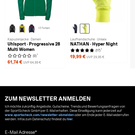
+3 Farben
Kapuzenjacke · Damen
Laufhandschuhe · Unisex
Uhlsport · Progressive 28
NATHAN · Hyper Night
Multi Women
1
(17)
1
(0)
19,99 €
UVP 29,95 €
61,74 €
UVP 64,99 €
ZUM NEWSLETTER ANMELDEN
Ich möchte zukünftig Angebote, Gutscheine, Trends und Bewertungsanfragen von
der SportScheck GmbH per E-Mail erhalten. Diese Einwilligung kann jederzeit auf
www.sportscheck.com/newsletter-abmelden
oder am Ende jeder E-Mail widerrufen
werden. Infos zum Datenschutz findest du
hier
.
E-Mail Adresse