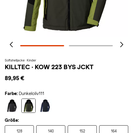
Softshelljacke · Kinder
KILLTEC
·
KOW 223 BYS JCKT
89,95 €
Farbe:
Dunkeloliv111
Größe:
128
140
152
164