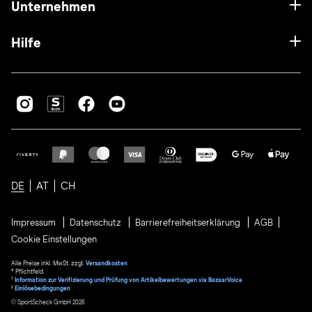
Unternehmen
Hilfe
DE
AT
CH
Impressum
Datenschutz
Barrierefreiheitserklärung
AGB
Cookie Einstellungen
Alle Preise inkl. MwSt. zzgl.
Versandkosten
* Pflichtfeld
1
Information zur Verifizierung und Prüfung von Artikelbewertungen via BazaarVoice
²
Einlösebedingungen
© SportScheck GmbH 2026