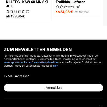
KILLTEC · KSW 48 MN SKI
Trollkids · Lofoten
JCKT
1
(0)
1
(0)
ab 54,98 €
UVP 109,95 €
ab 199,95 €
ZUM NEWSLETTER ANMELDEN
Ich möchte zukünftig Angebote, Gutscheine, Trends und Bewertungsanfragen von
der SportScheck GmbH per E-Mail erhalten. Diese Einwilligung kann jederzeit auf
www.sportscheck.com/newsletter-abmelden
oder am Ende jeder E-Mail widerrufen
werden. Infos zum Datenschutz findest du
hier
.
E-Mail Adresse
Anmelden