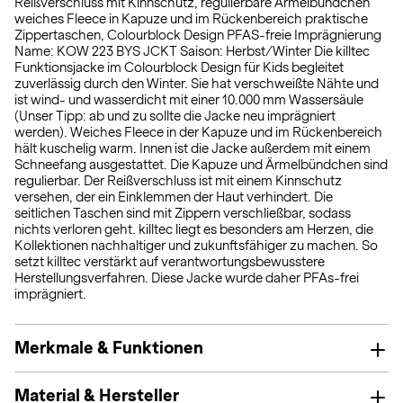
Reißverschluss mit Kinnschutz, regulierbare Ärmelbündchen
weiches Fleece in Kapuze und im Rückenbereich praktische
Zippertaschen, Colourblock Design PFAS-freie Imprägnierung
Name: KOW 223 BYS JCKT Saison: Herbst/Winter Die killtec
Funktionsjacke im Colourblock Design für Kids begleitet
zuverlässig durch den Winter. Sie hat verschweißte Nähte und
ist wind- und wasserdicht mit einer 10.000 mm Wassersäule
(Unser Tipp: ab und zu sollte die Jacke neu imprägniert
werden). Weiches Fleece in der Kapuze und im Rückenbereich
hält kuschelig warm. Innen ist die Jacke außerdem mit einem
Schneefang ausgestattet. Die Kapuze und Ärmelbündchen sind
regulierbar. Der Reißverschluss ist mit einem Kinnschutz
versehen, der ein Einklemmen der Haut verhindert. Die
seitlichen Taschen sind mit Zippern verschließbar, sodass
nichts verloren geht. killtec liegt es besonders am Herzen, die
Kollektionen nachhaltiger und zukunftsfähiger zu machen. So
setzt killtec verstärkt auf verantwortungsbewusstere
Herstellungsverfahren. Diese Jacke wurde daher PFAs-frei
imprägniert.
Merkmale & Funktionen
Material & Hersteller