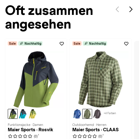
Oft zusammen
angesehen
Sale
Nachhaltig
Sale
Nachhaltig
+4 Farben
Funktionsjacke · Damen
Outdoorhemd · Herren
Maier Sports · Rosvik
Maier Sports · CLAAS
1
1
(0)
(0)