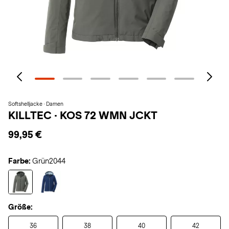
Softshelljacke · Damen
KILLTEC
·
KOS 72 WMN JCKT
99,95 €
Farbe:
Grün2044
Größe:
36
38
40
42