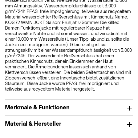
Wasserdicht durch verschweißte Nähte, Wassersäule 10.000
mm Atmungsaktiv, Wasserdampfdurchlässigkeit 3.000
g/m²/24h PFAS-freie Imprägnierung, teilweise aus recyceltem
Material wasserdichter Reißverschluss mit Kinnschutz Name:
KOS 72 WMN JCKT Saison: Frühjahr/Sommer Die killtec
Damen Funktionsjacke mit regulierbarer Kapuze hat
verschweißte Nähte und ist somit wasser- und winddicht mit
einer 10.000 mm Wassersäule (Unser Tipp: ab und zu sollte die
Jacke neu imprägniert werden). Gleichzeitig ist sie
atmungsaktiv mit einer Wasserdampfdurchlässigkeit von 3.000
g/m²/24h. Der wasserdichte Reißverschluss hat einen
praktischen Kinnschutz, der ein Einklemmen der Haut
verhindert. Die Ärmelbündchen lassen sich anhand von
Klettverschlüssen verstellen. Die beiden Seitentaschen sind mit
Zippern verschließbar, eine Innentasche bietet zusätzlichen
Stauraum. Diese Jacke wurde PFAS-frei imprägniert und
teilweise aus recyceltem Material hergestellt.
Merkmale & Funktionen
Material & Hersteller