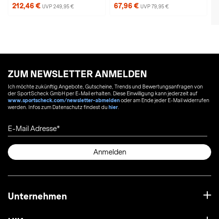
212,46 €
67,96 €
UVP 249,95 €
UVP 79,95 €
ZUM NEWSLETTER ANMELDEN
Ich möchte zukünftig Angebote, Gutscheine, Trends und Bewertungsanfragen von
der SportScheck GmbH per E-Mail erhalten. Diese Einwilligung kann jederzeit auf
www.sportscheck.com/newsletter-abmelden
oder am Ende jeder E-Mail widerrufen
werden. Infos zum Datenschutz findest du
hier
.
E-Mail Adresse
Anmelden
Unternehmen