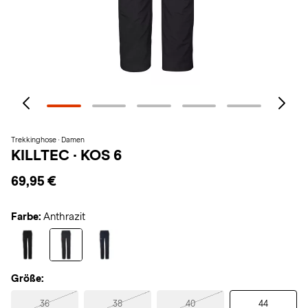
Trekkinghose · Damen
KILLTEC
·
KOS 6
69,95 €
Farbe:
Anthrazit
Größe:
36
38
40
44