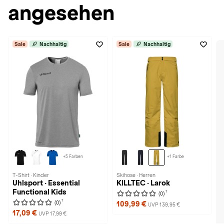
angesehen
Sale
Nachhaltig
Sale
Nachhaltig
+5 Farben
+1 Farbe
T-Shirt · Kinder
Skihose · Herren
Uhlsport · Essential
KILLTEC · Larok
Functional Kids
1
(0)
1
(0)
109,99 €
UVP 139,95 €
17,09 €
UVP 17,99 €