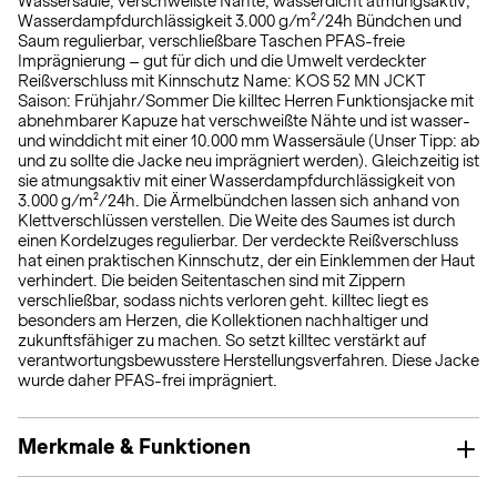
Wassersäule, verschweißte Nähte, wasserdicht atmungsaktiv,
Wasserdampfdurchlässigkeit 3.000 g/m²/24h Bündchen und
Saum regulierbar, verschließbare Taschen PFAS-freie
Imprägnierung – gut für dich und die Umwelt verdeckter
Reißverschluss mit Kinnschutz Name: KOS 52 MN JCKT
Saison: Frühjahr/Sommer Die killtec Herren Funktionsjacke mit
abnehmbarer Kapuze hat verschweißte Nähte und ist wasser-
und winddicht mit einer 10.000 mm Wassersäule (Unser Tipp: ab
und zu sollte die Jacke neu imprägniert werden). Gleichzeitig ist
sie atmungsaktiv mit einer Wasserdampfdurchlässigkeit von
3.000 g/m²/24h. Die Ärmelbündchen lassen sich anhand von
Klettverschlüssen verstellen. Die Weite des Saumes ist durch
einen Kordelzuges regulierbar. Der verdeckte Reißverschluss
hat einen praktischen Kinnschutz, der ein Einklemmen der Haut
verhindert. Die beiden Seitentaschen sind mit Zippern
verschließbar, sodass nichts verloren geht. killtec liegt es
besonders am Herzen, die Kollektionen nachhaltiger und
zukunftsfähiger zu machen. So setzt killtec verstärkt auf
verantwortungsbewusstere Herstellungsverfahren. Diese Jacke
wurde daher PFAS-frei imprägniert.
Merkmale & Funktionen