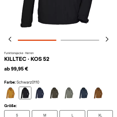
Funktionsjacke · Herren
KILLTEC
·
KOS 52
ab 99,95 €
Farbe:
Schwarz0110
Größe:
S
M
L
XL