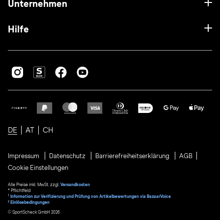
Unternehmen
Hilfe
DE
AT
CH
Impressum
Datenschutz
Barrierefreiheitserklärung
AGB
Cookie Einstellungen
Alle Preise inkl. MwSt. zzgl.
Versandkosten
* Pflichtfeld
1
Information zur Verifizierung und Prüfung von Artikelbewertungen via BazaarVoice
²
Einlösebedingungen
© SportScheck GmbH 2026