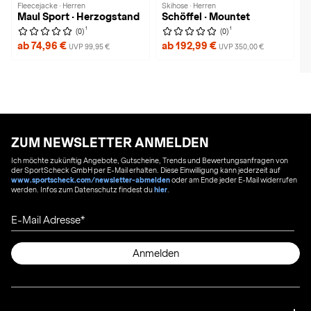
Fleecejacke · Herren
Skihose · Herren
Maul Sport · Herzogstand
Schöffel · Mountet
1
1
(0)
(0)
ab 74,96 €
ab 192,99 €
UVP 99,95 €
UVP 350,00 €
ZUM NEWSLETTER ANMELDEN
Ich möchte zukünftig Angebote, Gutscheine, Trends und Bewertungsanfragen von
der SportScheck GmbH per E-Mail erhalten. Diese Einwilligung kann jederzeit auf
www.sportscheck.com/newsletter-abmelden
oder am Ende jeder E-Mail widerrufen
werden. Infos zum Datenschutz findest du
hier
.
E-Mail Adresse
Anmelden