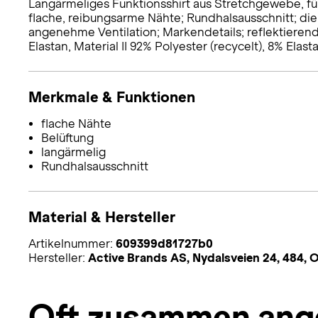
Langärmeliges Funktionsshirt aus Stretchgewebe, für
flache, reibungsarme Nähte; Rundhalsausschnitt; die
angenehme Ventilation; Markendetails; reflektierende
Elastan, Material II 92% Polyester (recycelt), 8% Elast
Merkmale & Funktionen
flache Nähte
Belüftung
langärmelig
Rundhalsausschnitt
Material & Hersteller
Artikelnummer:
609399d81727b0
Hersteller:
Active Brands AS, Nydalsveien 24, 484, 
Oft zusammen ang