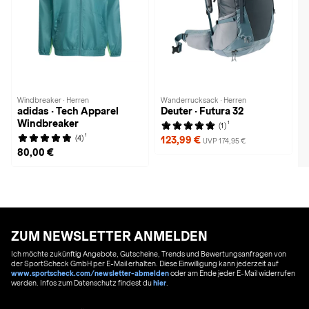
Windbreaker · Herren
Wanderrucksack · Herren
adidas · Tech Apparel
Deuter · Futura 32
Windbreaker
1
(1)
1
(4)
123,99 €
UVP 174,95 €
80,00 €
ZUM NEWSLETTER ANMELDEN
Ich möchte zukünftig Angebote, Gutscheine, Trends und Bewertungsanfragen von
der SportScheck GmbH per E-Mail erhalten. Diese Einwilligung kann jederzeit auf
www.sportscheck.com/newsletter-abmelden
oder am Ende jeder E-Mail widerrufen
werden. Infos zum Datenschutz findest du
hier
.