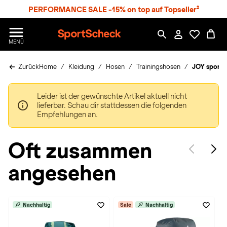
S
PERFORMANCE SALE -15% on top auf Topseller²
p
r
n
S
MENÜ
g
p
e
o
z
Zurück
Home
Kleidung
Hosen
Trainingshosen
JOY sports
r
u
t
m
S
H
Leider ist der gewünschte Artikel aktuell nicht
c
a
lieferbar. Schau dir stattdessen die folgenden
h
u
Empfehlungen an.
e
p
c
t
k
Oft zusammen
n
h
angesehen
a
t
Nachhaltig
Sale
Nachhaltig