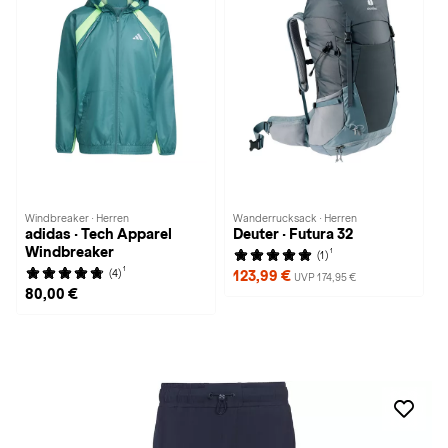
Windbreaker · Herren
Wanderrucksack · Herren
adidas · Tech Apparel
Deuter · Futura 32
Windbreaker
1
(1)
1
(4)
123,99 €
UVP 174,95 €
80,00 €