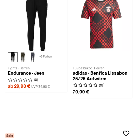
+6 Farben
Tights · Herren
Fußballtrikot · Herren
Endurance · Jeen
adidas · Benfica Lissabon
25/26 Aufwärm
1
(0)
1
(0)
ab 29,90 €
UVP 34,90 €
70,00 €
Sale