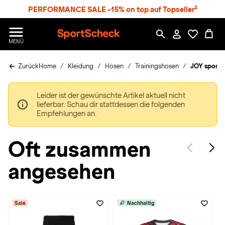
S
PERFORMANCE SALE -15% on top auf Topseller²
p
r
n
S
MENÜ
g
p
e
o
z
Zurück
Home
Kleidung
Hosen
Trainingshosen
JOY sports
r
u
t
m
S
H
Leider ist der gewünschte Artikel aktuell nicht
c
a
lieferbar. Schau dir stattdessen die folgenden
h
u
Empfehlungen an.
e
p
c
t
k
Oft zusammen
n
h
angesehen
a
t
Sale
Nachhaltig