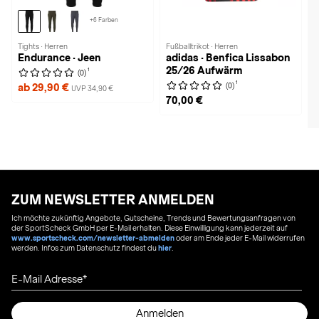
+6 Farben
Tights · Herren
Fußballtrikot · Herren
Endurance · Jeen
adidas · Benfica Lissabon
25/26 Aufwärm
1
(0)
1
(0)
ab 29,90 €
UVP 34,90 €
70,00 €
ZUM NEWSLETTER ANMELDEN
Ich möchte zukünftig Angebote, Gutscheine, Trends und Bewertungsanfragen von
der SportScheck GmbH per E-Mail erhalten. Diese Einwilligung kann jederzeit auf
www.sportscheck.com/newsletter-abmelden
oder am Ende jeder E-Mail widerrufen
werden. Infos zum Datenschutz findest du
hier
.
E-Mail Adresse
Anmelden