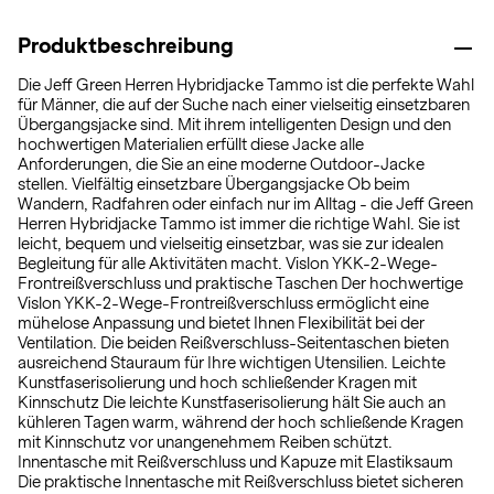
Produktbeschreibung
Die Jeff Green Herren Hybridjacke Tammo ist die perfekte Wahl
für Männer, die auf der Suche nach einer vielseitig einsetzbaren
Übergangsjacke sind. Mit ihrem intelligenten Design und den
hochwertigen Materialien erfüllt diese Jacke alle
Anforderungen, die Sie an eine moderne Outdoor-Jacke
stellen. Vielfältig einsetzbare Übergangsjacke Ob beim
Wandern, Radfahren oder einfach nur im Alltag - die Jeff Green
Herren Hybridjacke Tammo ist immer die richtige Wahl. Sie ist
leicht, bequem und vielseitig einsetzbar, was sie zur idealen
Begleitung für alle Aktivitäten macht. Vislon YKK-2-Wege-
Frontreißverschluss und praktische Taschen Der hochwertige
Vislon YKK-2-Wege-Frontreißverschluss ermöglicht eine
mühelose Anpassung und bietet Ihnen Flexibilität bei der
Ventilation. Die beiden Reißverschluss-Seitentaschen bieten
ausreichend Stauraum für Ihre wichtigen Utensilien. Leichte
Kunstfaserisolierung und hoch schließender Kragen mit
Kinnschutz Die leichte Kunstfaserisolierung hält Sie auch an
kühleren Tagen warm, während der hoch schließende Kragen
mit Kinnschutz vor unangenehmem Reiben schützt.
Innentasche mit Reißverschluss und Kapuze mit Elastiksaum
Die praktische Innentasche mit Reißverschluss bietet sicheren