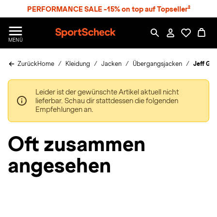
S
PERFORMANCE SALE -15% on top auf Topseller²
p
r
n
S
MENÜ
g
p
e
o
z
Zurück
Home
Kleidung
Jacken
Übergangsjacken
Jeff Gr
r
u
t
m
S
H
Leider ist der gewünschte Artikel aktuell nicht
c
a
lieferbar. Schau dir stattdessen die folgenden
h
u
Empfehlungen an.
e
p
c
t
k
Oft zusammen
n
h
angesehen
a
t