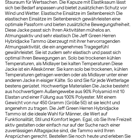
Stauraum für Wertsachen. Die Kapuze mit Elastiksaum lässt
sich bei Bedarf anpassen und bietet zusätzlichen Schutz vor
Wind und Wetter. Elastische Einsätze im Seitenbereich Die
elastischen Einsätze im Seitenbereich gewährleisten eine
optimale Passform und bieten zusätzliche Bewegungsfreiheit.
Diese Jacke passt sich Ihren Aktivitäten mühelos an.
Atmungsaktiv und sehr elastisch Die Jeff Green Herren
Hybridjacke Tammo überzeugt mit ihrer hervorragenden
Atmungsaktivität, die ein angenehmes Tragegefühl
gewährleistet. Sie ist zudem sehr elastisch und passt sich
optimal Ihren Bewegungen an. Solo bei trockenen kühlen
Temperaturen, als Midlayer bei kalten Temperaturen Diese
Jacke ist ein Alleskönner. Sie kann solo bei trockenen, kühlen
Temperaturen getragen werden oder als Midlayer unter einer
anderen Jacke in eisiger Kälte. So sind Sie für jede Wetterlage
bestens gerüstet. Hochwertige Materialien Die Jacke besteht
aus hochwertigem Außengewebe aus 90% Polyamid mit 10
Elastan und einer Füllung aus 100% Polyester. Mit einem
Gewicht von nur 450 Gramm (Größe 50) ist sie leicht und
angenehm zu tragen. Die Jeff Green Herren Hybridjacke
Tammo ist die ideale Wahl für Männer, die Wert auf
Funktionalität, Stil und Komfort legen. Egal, ob Sie Ihre Freizeit
aktiv gestalten oder einfach nur auf der Suche nach einer
zuverlässigen Alltagsjacke sind, die Tammo wird Ihren
Ansprüchen gerecht. Bestellen Sie noch heute und erleben Sie