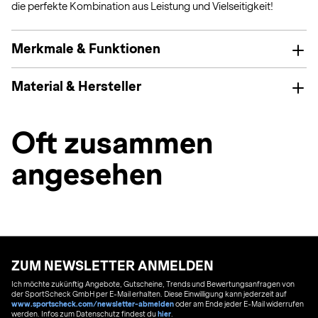
die perfekte Kombination aus Leistung und Vielseitigkeit!
Merkmale & Funktionen
Material & Hersteller
Oft zusammen
angesehen
ZUM NEWSLETTER ANMELDEN
Ich möchte zukünftig Angebote, Gutscheine, Trends und Bewertungsanfragen von
der SportScheck GmbH per E-Mail erhalten. Diese Einwilligung kann jederzeit auf
www.sportscheck.com/newsletter-abmelden
oder am Ende jeder E-Mail widerrufen
werden. Infos zum Datenschutz findest du
hier
.