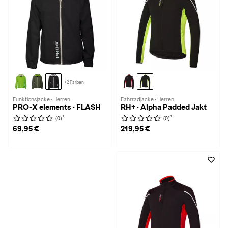
+2 Farben
Funktionsjacke · Herren
Fahrradjacke · Herren
PRO-X elements · FLASH
RH+ · Alpha Padded Jakt
1
1
(0)
(0)
69,95 €
219,95 €