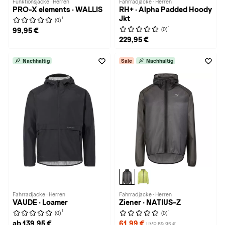
Funktionsjacke · Herren
Fahrradjacke · Herren
PRO-X elements · WALLIS
RH+ · Alpha Padded Hoody
Jkt
1
(0)
1
(0)
99,95 €
229,95 €
Nachhaltig
Sale
Nachhaltig
Fahrradjacke · Herren
Fahrradjacke · Herren
VAUDE · Loamer
Ziener · NATIUS-Z
1
1
(0)
(0)
ab 139,95 €
61,99 €
UVP 89,95 €