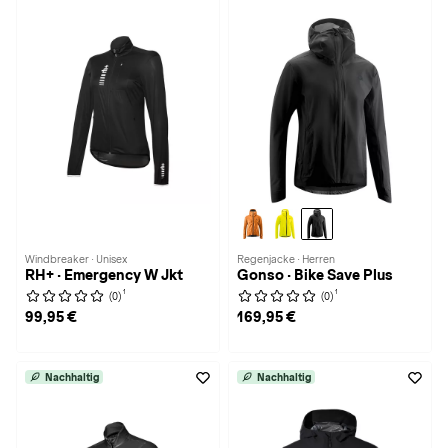
Windbreaker · Unisex
Regenjacke · Herren
RH+ · Emergency W Jkt
Gonso · Bike Save Plus
1
1
(0)
(0)
99,95 €
169,95 €
Nachhaltig
Nachhaltig