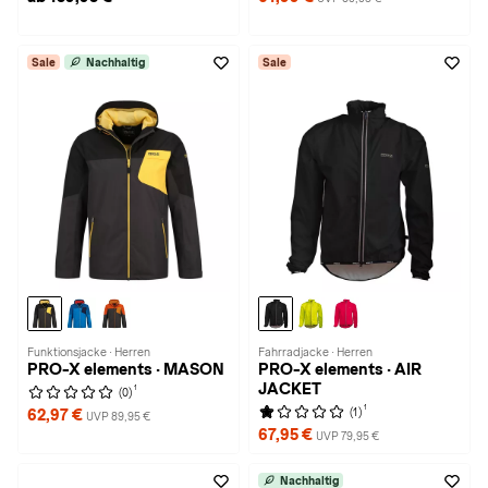
Sale
Nachhaltig
Sale
Funktionsjacke · Herren
Fahrradjacke · Herren
PRO-X elements · MASON
PRO-X elements · AIR
JACKET
1
(0)
1
(1)
62,97 €
UVP 89,95 €
67,95 €
UVP 79,95 €
Nachhaltig