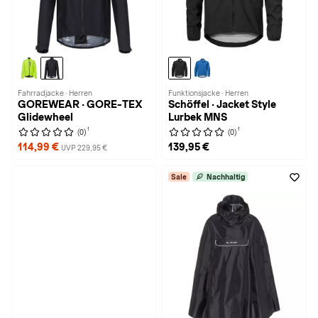
Fahrradjacke · Herren
Funktionsjacke · Herren
GOREWEAR · GORE-TEX
Schöffel · Jacket Style
Glidewheel
Lurbek MNS
1
1
(0)
(0)
114,99 €
139,95 €
UVP 229,95 €
Sale
Nachhaltig