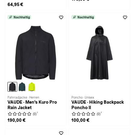
64,95 €
Nachhaltig
Nachhaltig
Fahrradjacke · Herren
Poncho · Unisex
VAUDE · Men's Kuro Pro
VAUDE · Hiking Backpack
Rain Jacket
Poncho II
1
1
(0)
(0)
190,00 €
100,00 €