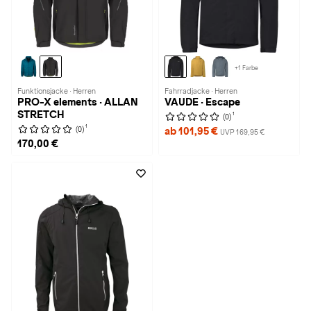
+1 Farbe
Funktionsjacke · Herren
Fahrradjacke · Herren
PRO-X elements · ALLAN
VAUDE · Escape
STRETCH
1
(0)
1
(0)
ab 101,95 €
UVP 169,95 €
170,00 €