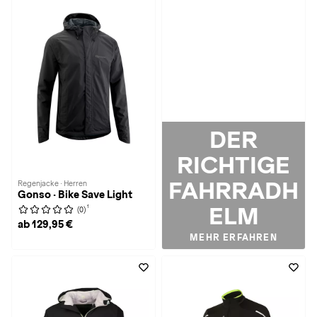
DER
RICHTIGE
FAHRRADH
Regenjacke · Herren
Gonso · Bike Save Light
ELM
1
(0)
ab 129,95 €
MEHR ERFAHREN