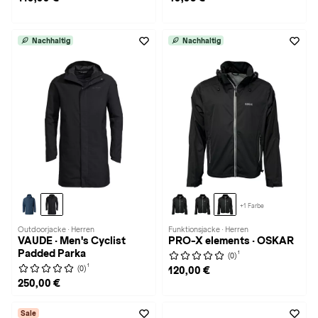
Nachhaltig
Nachhaltig
+1 Farbe
Outdoorjacke · Herren
Funktionsjacke · Herren
VAUDE · Men's Cyclist
PRO-X elements · OSKAR
Padded Parka
1
(0)
1
(0)
120,00 €
250,00 €
Sale