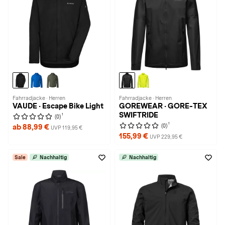
Fahrradjacke · Herren
Fahrradjacke · Herren
VAUDE · Escape Bike Light
GOREWEAR · GORE-TEX
SWIFTRIDE
1
(0)
1
(0)
ab 88,99 €
UVP 119,95 €
155,99 €
UVP 229,95 €
Sale
Nachhaltig
Nachhaltig