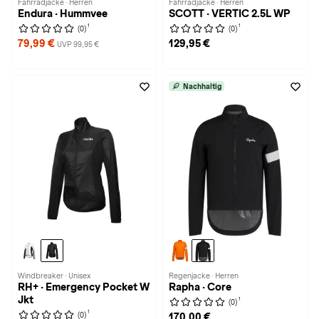
Fahrradjacke · Herren
Fahrradjacke · Herren
Endura · Hummvee
SCOTT · VERTIC 2.5L WP
1
1
(0)
(0)
79,99 €
129,95 €
UVP 99,95 €
Nachhaltig
Windbreaker · Unisex
Regenjacke · Herren
RH+ · Emergency Pocket W
Rapha · Core
Jkt
1
(0)
1
(0)
170,00 €