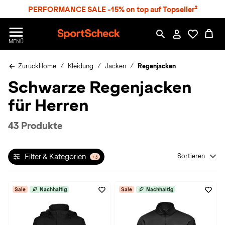
S
PERFORMANCE SALE -15% on top auf Topseller²
p
r
n
S
MENÜ
g
p
e
o
z
Zurück
Home
Kleidung
Jacken
Regenjacken
r
u
t
Schwarze Regenjacken
m
S
H
c
für Herren
a
h
u
e
p
c
43 Produkte
t
k
n
h
Filter & Kategorien
Sortieren
+3
a
t
Sale
Nachhaltig
Sale
Nachhaltig