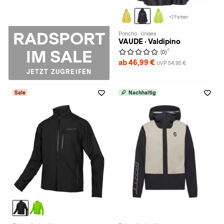
+2 Farben
RADSPORT
Poncho · Unisex
VAUDE · Valdipino
IM SALE
1
(0)
ab 46,99 €
UVP 54,95 €
JETZT ZUGREIFEN
Sale
Nachhaltig