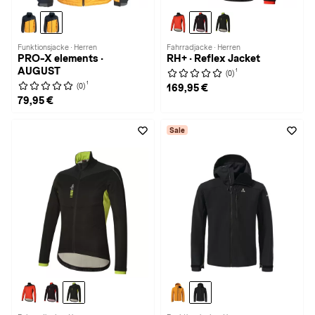
Funktionsjacke · Herren
Fahrradjacke · Herren
PRO-X elements ·
RH+ · Reflex Jacket
AUGUST
1
(0)
1
(0)
169,95 €
79,95 €
Sale