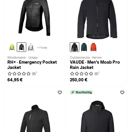
+1 Farbe
Windbreaker · Unisex
Outdoorjacke · Herren
RH+ · Emergency Pocket
VAUDE · Men's Moab Pro
Jacket
Rain Jacket
1
1
(0)
(0)
64,95 €
250,00 €
Nachhaltig