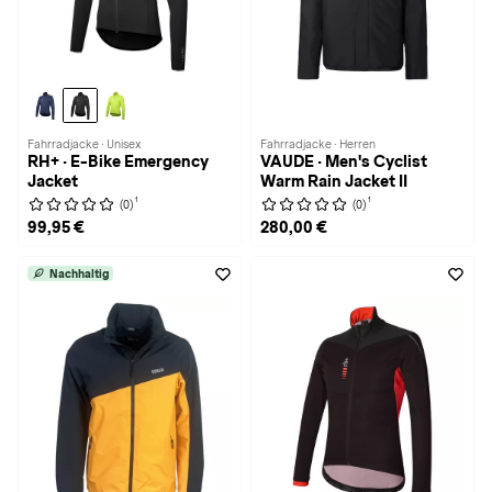
Fahrradjacke · Unisex
Fahrradjacke · Herren
RH+ · E-Bike Emergency
VAUDE · Men's Cyclist
Jacket
Warm Rain Jacket II
1
1
(0)
(0)
99,95 €
280,00 €
Nachhaltig