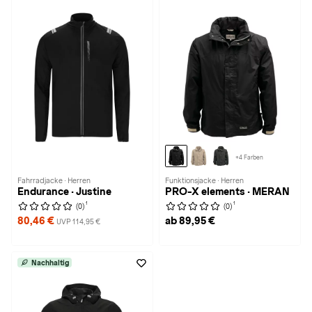
+4 Farben
Fahrradjacke · Herren
Funktionsjacke · Herren
Endurance · Justine
PRO-X elements · MERAN
1
1
(0)
(0)
80,46 €
ab 89,95 €
UVP 114,95 €
Nachhaltig