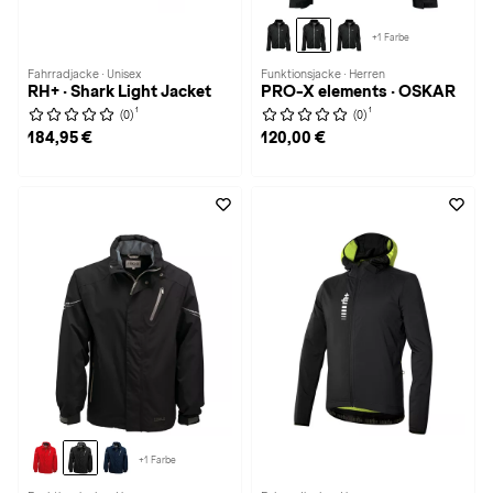
+1 Farbe
Fahrradjacke · Unisex
Funktionsjacke · Herren
RH+ · Shark Light Jacket
PRO-X elements · OSKAR
1
1
(0)
(0)
184,95 €
120,00 €
+1 Farbe