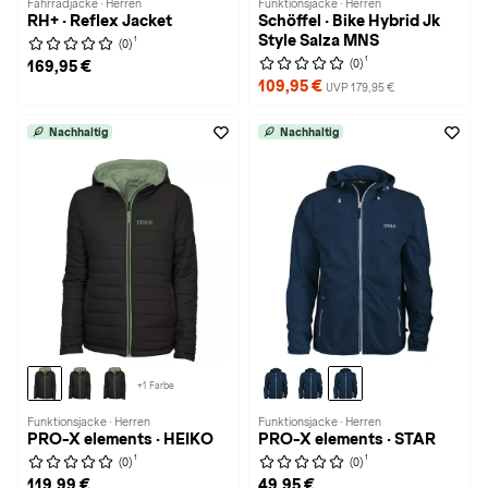
Fahrradjacke · Herren
Funktionsjacke · Herren
RH+ · Reflex Jacket
Schöffel · Bike Hybrid Jk
Style Salza MNS
1
(0)
1
(0)
169,95 €
109,95 €
UVP 179,95 €
Nachhaltig
Nachhaltig
+1 Farbe
Funktionsjacke · Herren
Funktionsjacke · Herren
PRO-X elements · HEIKO
PRO-X elements · STAR
1
1
(0)
(0)
119,99 €
49,95 €