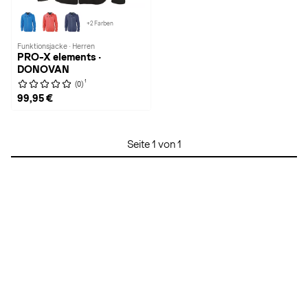
+2 Farben
Funktionsjacke · Herren
PRO-X elements ·
DONOVAN
1
(0)
99,95 €
Seite 1 von 1