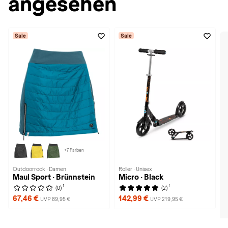
angesehen
Sale
Sale
+7 Farben
Outdoorrock · Damen
Roller · Unisex
Maul Sport · Brünnstein
Micro · Black
1
1
(0)
(2)
67,46 €
142,99 €
UVP 89,95 €
UVP 219,95 €