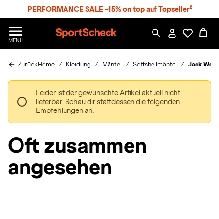
S
PERFORMANCE SALE -15% on top auf Topseller²
p
r
n
S
MENÜ
g
p
e
o
z
Zurück
Home
Kleidung
Mäntel
Softshellmäntel
Jack Wolf
r
u
t
m
S
H
Leider ist der gewünschte Artikel aktuell nicht
c
a
lieferbar. Schau dir stattdessen die folgenden
h
u
Empfehlungen an.
e
p
c
t
k
Oft zusammen
n
h
angesehen
a
t