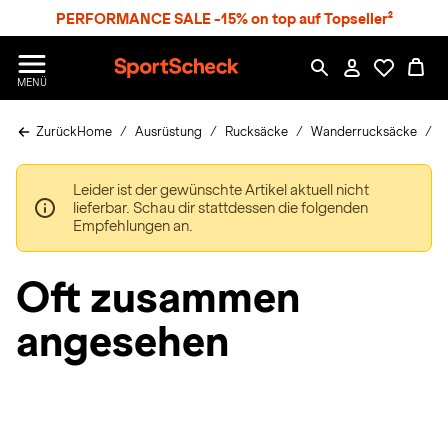
S
PERFORMANCE SALE -15% on top auf Topseller²
p
r
n
S
MENÜ
g
p
e
o
z
Zurück
Home
Ausrüstung
Rucksäcke
Wanderrucksäcke
J
r
u
t
m
S
H
Leider ist der gewünschte Artikel aktuell nicht
c
a
lieferbar. Schau dir stattdessen die folgenden
h
u
Empfehlungen an.
e
p
c
t
k
Oft zusammen
n
h
angesehen
a
t