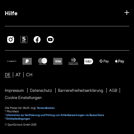
Hilfe
DE
AT
CH
Impressum
Datenschutz
Barrierefreiheitserklärung
AGB
Cookie Einstellungen
Alle Preise inkl. MwSt. zzgl.
Versandkosten
* Pflichtfeld
1
Information zur Verifizierung und Prüfung von Artikelbewertungen via BazaarVoice
²
Einlösebedingungen
© SportScheck GmbH 2026