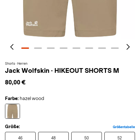
Shorts · Herren
Jack Wolfskin
·
HIKEOUT SHORTS M
80,00 €
Farbe:
hazel wood
Größe:
Größentabelle
46
48
50
52