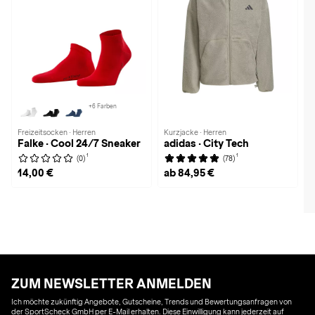
+6 Farben
Freizeitsocken · Herren
Kurzjacke · Herren
Falke · Cool 24/7 Sneaker
adidas · City Tech
1
1
(0)
(78)
14,00 €
ab 84,95 €
ZUM NEWSLETTER ANMELDEN
Ich möchte zukünftig Angebote, Gutscheine, Trends und Bewertungsanfragen von
der SportScheck GmbH per E-Mail erhalten. Diese Einwilligung kann jederzeit auf