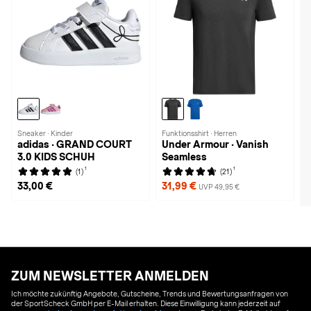
Sneaker · Kinder
Funktionsshirt · Herren
adidas · GRAND COURT
Under Armour · Vanish
3.0 KIDS SCHUH
Seamless
1
1
(1)
(21)
33,00 €
31,99 €
UVP 49,95 €
ZUM NEWSLETTER ANMELDEN
Ich möchte zukünftig Angebote, Gutscheine, Trends und Bewertungsanfragen von
der SportScheck GmbH per E-Mail erhalten. Diese Einwilligung kann jederzeit auf