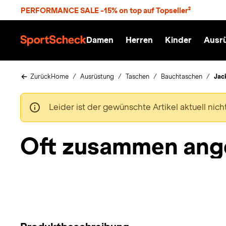
S
PERFORMANCE SALE -15% on top auf Topseller²
p
r
n
Damen
Herren
Kinder
Ausr
g
S
e
p
z
o
u
r
Zurück
Home
Ausrüstung
Taschen
Bauchtaschen
Jac
m
t
H
S
a
c
Leider ist der gewünschte Artikel aktuell nic
u
h
p
e
t
c
Oft zusammen ang
k
n
h
a
t