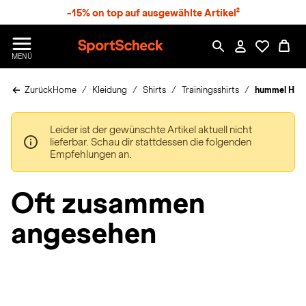
S
-15% on top auf ausgewählte Artikel²
p
r
n
S
MENÜ
g
p
e
o
z
Zurück
Home
Kleidung
Shirts
Trainingsshirts
hummel HML
r
u
t
m
S
H
Leider ist der gewünschte Artikel aktuell nicht
c
a
lieferbar. Schau dir stattdessen die folgenden
h
u
Empfehlungen an.
e
p
c
t
k
Oft zusammen
n
h
angesehen
a
t