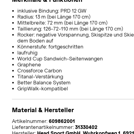
inklusive Bindung: PRD 12 GW
Radius: 13 m (bei Länge 170 cm)
Mittelbreite: 72 mm (bei Länge 170 cm)
Taillierung: 126-72-110 mm (bei Länge 170 cm)
Rocker: negative Vorspannung, Skispitze und Skien
dem Boden auf
Könnerstufe: fortgeschritten
laufruhig
World Cup Sandwich-Seitenwangen
Graphene
Crossforce Carbon
Titanal-Verstärkung
Better Balance System
GripWalk-kompatibel
Material & Hersteller
Artikelnummer:
609862001
Lieferantenartikelnummer:
31330402
Hersteller:
Head Sport GmbH, Wuhrkopfweg 1, 6921