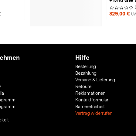
+ M10 GW 
329,00 €
€
UV
nehmen
Hilfe
Bestellung
Bezahlung
Versand & Lieferung
z
Retoure
ia
Reklamationen
rogramm
Kontaktformular
rogramm
Barrierefreiheit
Vertrag widerrufen
gkeit