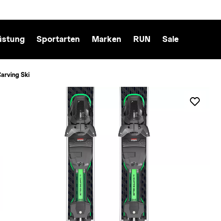
üstung
Sportarten
Marken
RUN
Sale
rving Ski