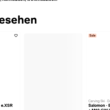
esehen
Sale
Carving Ski · 
 e.XSR
Salomon · 