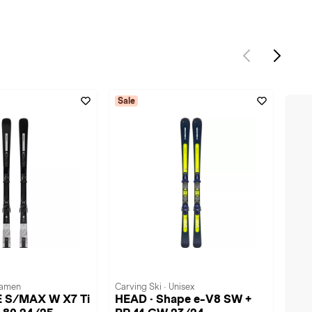
Sale
Damen
Carving Ski · Unisex
E S/MAX W X7 Ti
HEAD · Shape e-V8 SW +