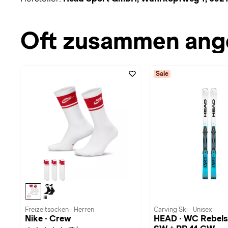
Oft zusammen ang
Sale
Freizeitsocken · Herren
Carving Ski · Unisex
Nike · Crew
HEAD · WC Rebels
1