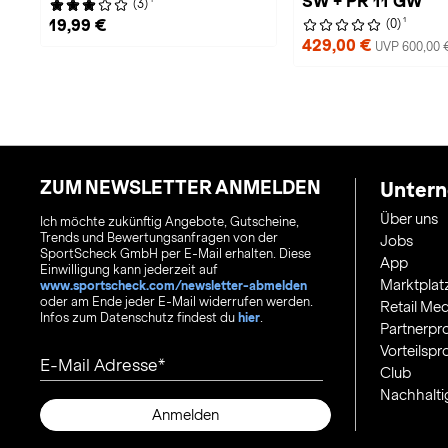
SW + PR 11 GW
(3)
1
19,99 €
(0)
429,00 €
UVP 600,00 
ZUM NEWSLETTER ANMELDEN
Unter
Über uns
Ich möchte zukünftig Angebote, Gutscheine,
Trends und Bewertungsanfragen von der
Jobs
SportScheck GmbH per E-Mail erhalten. Diese
App
Einwilligung kann jederzeit auf
Marktplat
www.sportscheck.com/newsletter-abmelden
oder am Ende jeder E-Mail widerrufen werden.
Retail Med
Infos zum Datenschutz findest du
hier
.
Partnerp
Vorteilsp
E-Mail Adresse
Club
Nachhalti
Anmelden