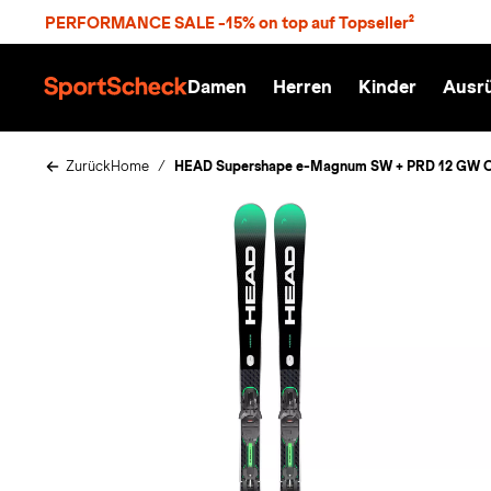
S
PERFORMANCE SALE -15% on top auf Topseller²
p
r
n
Damen
Herren
Kinder
Ausr
g
S
e
p
z
o
u
r
Zurück
Home
HEAD Supershape e-Magnum SW + PRD 12 GW Ca
m
t
H
S
a
c
u
h
p
e
t
c
k
n
h
a
t