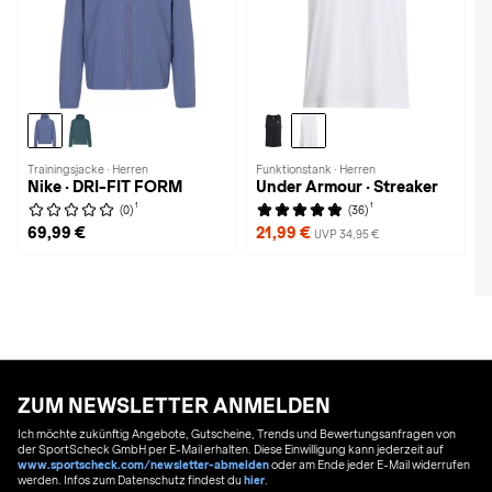
Trainingsjacke · Herren
Funktionstank · Herren
Nike · DRI-FIT FORM
Under Armour · Streaker
1
1
(0)
(36)
69,99 €
21,99 €
UVP 34,95 €
ZUM NEWSLETTER ANMELDEN
Ich möchte zukünftig Angebote, Gutscheine, Trends und Bewertungsanfragen von
der SportScheck GmbH per E-Mail erhalten. Diese Einwilligung kann jederzeit auf
www.sportscheck.com/newsletter-abmelden
oder am Ende jeder E-Mail widerrufen
werden. Infos zum Datenschutz findest du
hier
.