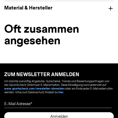
Material & Hersteller
Oft zusammen
angesehen
ZUM NEWSLETTER ANMELDEN
Ich möchte zukünftig Angebote, Gutscheine, Trends und Bewertungsanfragen von
der SportScheck GmbH per E-Mail erhalten. Diese Einwilligung kann jederzeit auf
www.sportscheck.com/newsletter-abmelden
oder am Ende jeder E-Mail widerrufen
werden. Infos zum Datenschutz findest du
hier
.
E-Mail Adresse
Anmelden