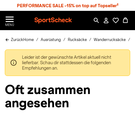
S
PERFORMANCE SALE -15% on top auf Topseller²
p
r
n
S
MENÜ
g
p
e
o
z
Zurück
Home
Ausrüstung
Rucksäcke
Wanderrucksäcke
F
r
u
t
m
S
H
Leider ist der gewünschte Artikel aktuell nicht
c
a
lieferbar. Schau dir stattdessen die folgenden
h
u
Empfehlungen an.
e
p
c
t
k
Oft zusammen
n
h
angesehen
a
t