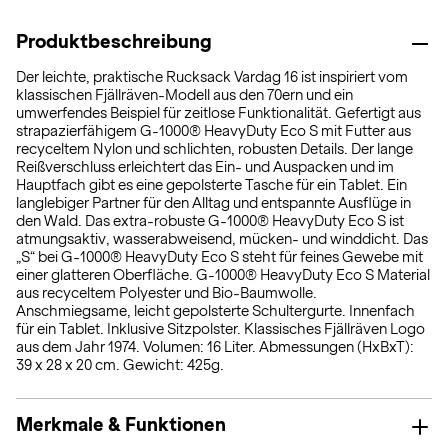
Produktbeschreibung
Der leichte, praktische Rucksack Vardag 16 ist inspiriert vom
klassischen Fjällräven-Modell aus den 70ern und ein
umwerfendes Beispiel für zeitlose Funktionalität. Gefertigt aus
strapazierfähigem G-1000® HeavyDuty Eco S mit Futter aus
recyceltem Nylon und schlichten, robusten Details. Der lange
Reißverschluss erleichtert das Ein- und Auspacken und im
Hauptfach gibt es eine gepolsterte Tasche für ein Tablet. Ein
langlebiger Partner für den Alltag und entspannte Ausflüge in
den Wald. Das extra-robuste G-1000® HeavyDuty Eco S ist
atmungsaktiv, wasserabweisend, mücken- und winddicht. Das
„S“ bei G-1000® HeavyDuty Eco S steht für feines Gewebe mit
einer glatteren Oberfläche. G-1000® HeavyDuty Eco S Material
aus recyceltem Polyester und Bio-Baumwolle.
Anschmiegsame, leicht gepolsterte Schultergurte. Innenfach
für ein Tablet. Inklusive Sitzpolster. Klassisches Fjällräven Logo
aus dem Jahr 1974. Volumen: 16 Liter. Abmessungen (HxBxT):
39 x 28 x 20 cm. Gewicht: 425g.
Merkmale & Funktionen