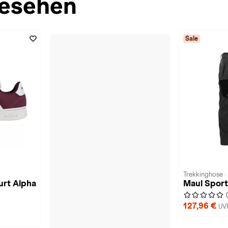
esehen
Sale
Trekkinghose ·
urt Alpha
Maul Sport 
127,96 €
UVP