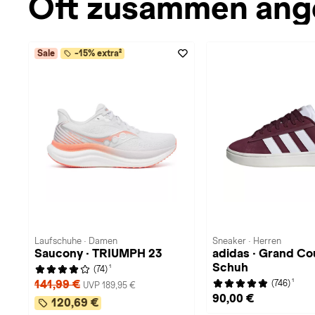
Oft zusammen ang
Sale
-15% extra²
Laufschuhe · Damen
Sneaker · Herren
Saucony · TRIUMPH 23
adidas · Grand Co
Schuh
1
(74)
1
141,99 €
(746)
UVP 189,95 €
90,00 €
120,69 €