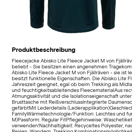
Produktbeschreibung
Fleecejacke Abisko Lite Fleece Jacket M von Fjällrä
beliebt - Sie besitzen einen angenehmen Trageko
Abisko Lite Fleece Jacket M von Fjällräven - sie ist l
besitzt funktionelle Eigenschaften. Die Abisko Lite 
Jahreszeit geeignet, egal ob beim Trekking als Midl
und feuchtigkeitsableitendes FleecematerialAus rec
Atmungsaktivität und die Isolationseigenschaft unt
Brusttasche mit ReißverschlussIntegrierte Daumensc
gefärbtMit Lederdetails (Lederapplikation)Geschlech
FamilyWärmetechnologie/Funktion: Leichtes und funk
M)Passform: Regular FitPflegehinweise: Waschetik
verwenden!Nachhaltigkeit: Recyceltes Polyester, nach
Reisen, Wandern, Trekking.Kombinationsmöglichkei