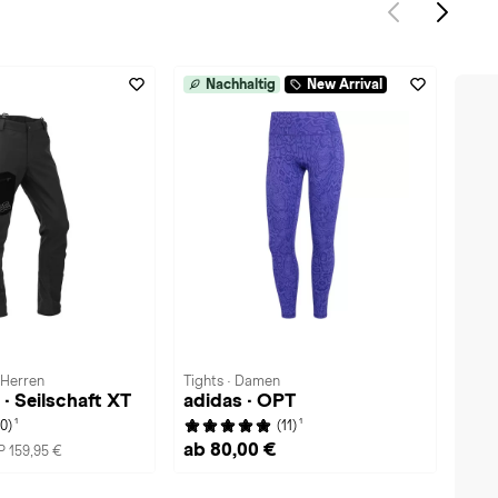
Nachhaltig
New Arrival
 Herren
Tights · Damen
· Seilschaft XT
adidas · OPT
1
1
(0)
(11)
ab 80,00 €
 159,95 €