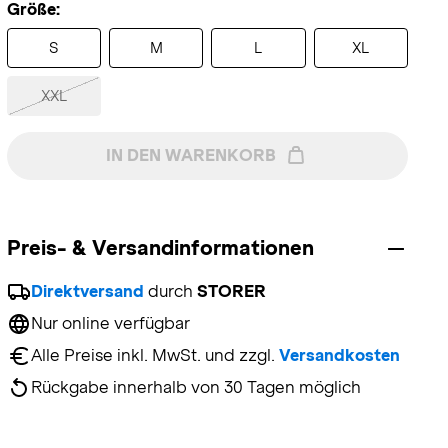
Größe:
S
M
L
XL
XXL
IN DEN WARENKORB
Preis- & Versandinformationen
Direktversand
 durch 
STORER
Nur online verfügbar
Alle Preise inkl. MwSt. und zzgl. 
Versandkosten
Rückgabe innerhalb von 30 Tagen möglich