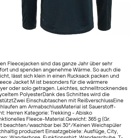
ven Fleecejacken sind das ganze Jahr über sehr
mfort und spenden angenehme Wärme. So auch die
eicht, lässt sich klein in einen Rucksack packen und
Fleece Jacket M ist besonders für die wärmere
ayer oder solo getragen. Leichtes, schnelltrocknendes
yceltem PolyesterDank des Schnittes wird die
erstütztZwei Einschubtaschen mit ReißverschlussEine
hlaufen am ArmabschlussMaterial ist Sauerstoff-
t: Herren Kategorie: Trekking - Abisko
tionelles Fleece-Material.Gewicht: 365 g (Gr.
ett beachten/waschbar bei 30°/Keinen Weichspüler
haltig produziert Einsatzgebiete: Ausflüge, City,
ten: Wanderhose, Funktionsshirt, Wanderschuhe, T-