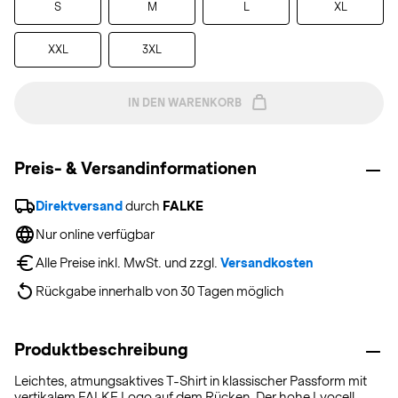
S
M
L
XL
XXL
3XL
IN DEN WARENKORB
Preis- & Versandinformationen
Direktversand
 durch 
FALKE
Nur online verfügbar
Alle Preise inkl. MwSt. und zzgl. 
Versandkosten
Rückgabe innerhalb von 30 Tagen möglich
Produktbeschreibung
Leichtes, atmungsaktives T-Shirt in klassischer Passform mit
vertikalem FALKE Logo auf dem Rücken. Der hohe Lyocell-