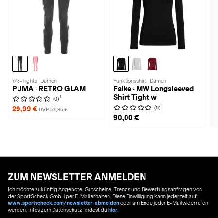
7/8-Tights · Damen
Funktionsshirt · Damen
PUMA · RETRO GLAM
Falke · MW Longsleeved
Shirt Tight w
1
(0)
1
(0)
29,99 €
UVP 59,95 €
90,00 €
ZUM NEWSLETTER ANMELDEN
Ich möchte zukünftig Angebote, Gutscheine, Trends und Bewertungsanfragen von
der SportScheck GmbH per E-Mail erhalten. Diese Einwilligung kann jederzeit auf
www.sportscheck.com/newsletter-abmelden
oder am Ende jeder E-Mail widerrufen
werden. Infos zum Datenschutz findest du
hier
.