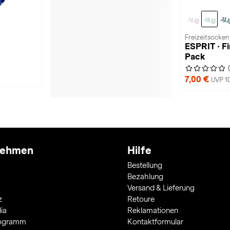
Freizeitsocken 
ESPRIT · Fin
Pack
7,00 €
UVP 1
nehmen
Hilfe
Bestellung
Bezahlung
Versand & Lieferung
z
Retoure
ia
Reklamationen
rogramm
Kontaktformular