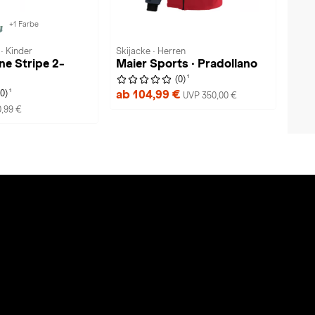
+1 Farbe
· Kinder
Skijacke · Herren
e Stripe 2-
Maier Sports · Pradollano
1
(0)
1
ab 104,99 €
(0)
UVP 350,00 €
0,99 €