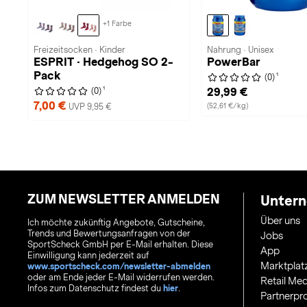
+1 Farbe
Freizeitsocken · Kinder
Nahrung · Unisex
ESPRIT · Hedgehog SO 2-
PowerBar
Pack
1
(0)
1
29,99 €
(0)
7,00 €
(52,61 €/kg)
UVP 9,95 €
ZUM NEWSLETTER ANMELDEN
Unter
Über uns
Ich möchte zukünftig Angebote, Gutscheine,
Trends und Bewertungsanfragen von der
Jobs
SportScheck GmbH per E-Mail erhalten. Diese
App
Einwilligung kann jederzeit auf
Marktplat
www.sportscheck.com/newsletter-abmelden
oder am Ende jeder E-Mail widerrufen werden.
Retail Med
Infos zum Datenschutz findest du
hier
.
Partnerp