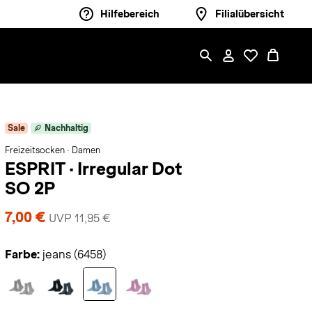
Hilfebereich
Filialübersicht
Sale
Nachhaltig
Freizeitsocken · Damen
ESPRIT
·
Irregular Dot
SO 2P
7,00 €
UVP 11,95 €
Farbe:
jeans (6458)