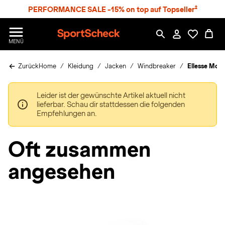
S
PERFORMANCE SALE -15% on top auf Topseller²
p
r
n
S
MENÜ
g
p
e
o
z
Zurück
Home
Kleidung
Jacken
Windbreaker
Ellesse Mon
r
u
t
m
S
H
Leider ist der gewünschte Artikel aktuell nicht
c
a
lieferbar. Schau dir stattdessen die folgenden
h
u
Empfehlungen an.
e
p
c
t
k
Oft zusammen
n
h
angesehen
a
t