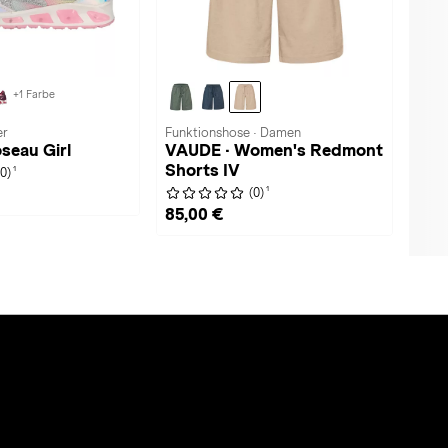
+1 Farbe
er
Funktionshose · Damen
seau Girl
VAUDE · Women's Redmont
Shorts IV
1
(0)
1
(0)
85,00 €