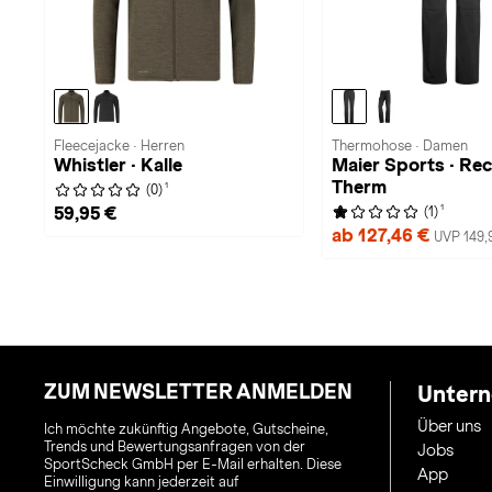
Fleecejacke · Herren
Thermohose · Damen
Whistler · Kalle
Maier Sports · Re
Therm
1
(0)
1
59,95 €
(1)
ab 127,46 €
UVP 149,
ZUM NEWSLETTER ANMELDEN
Unter
Über uns
Ich möchte zukünftig Angebote, Gutscheine,
Trends und Bewertungsanfragen von der
Jobs
SportScheck GmbH per E-Mail erhalten. Diese
App
Einwilligung kann jederzeit auf