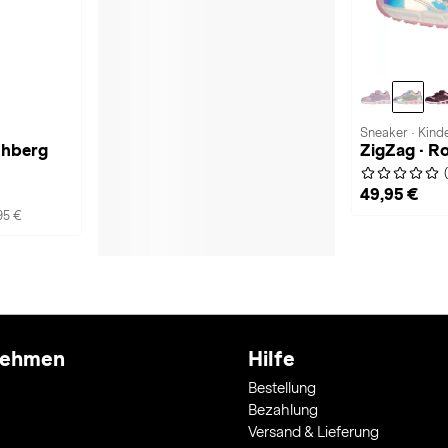
Sneaker · Kind
chberg
ZigZag · Ro
49,95 €
95 €
nehmen
Hilfe
Bestellung
Bezahlung
Versand & Lieferung