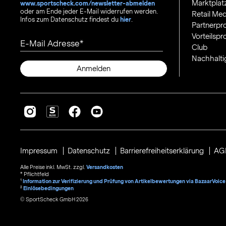
Marktplat
www.sportscheck.com/newsletter-abmelden
oder am Ende jeder E-Mail widerrufen werden.
Retail Med
Infos zum Datenschutz findest du
hier
.
Partnerp
Vorteilsp
E-Mail Adresse
Club
Nachhalti
Anmelden
Impressum
Datenschutz
Barrierefreiheitserklärung
AG
Alle Preise inkl. MwSt. zzgl.
Versandkosten
* Pflichtfeld
1
Information zur Verifizierung und Prüfung von Artikelbewertungen via BazaarVoice
²
Einlösebedingungen
© SportScheck GmbH 2026