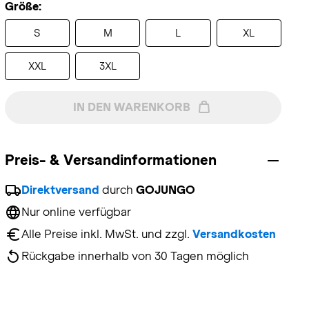
Größe:
S
M
L
XL
XXL
3XL
IN DEN WARENKORB
Preis- & Versandinformationen
Direktversand
 durch 
GOJUNGO
Nur online verfügbar
Alle Preise inkl. MwSt. und zzgl. 
Versandkosten
Rückgabe innerhalb von 30 Tagen möglich