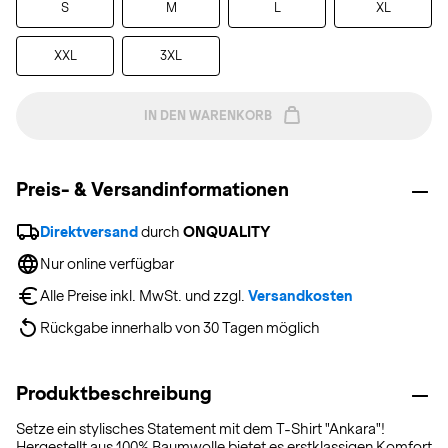
S
M
L
XL
XXL
3XL
IN DEN WARENKORB
Preis- & Versandinformationen
Direktversand
 durch 
ONQUALITY
Nur online verfügbar
Alle Preise inkl. MwSt. und zzgl. 
Versandkosten
Rückgabe innerhalb von 30 Tagen möglich
Produktbeschreibung
Setze ein stylisches Statement mit dem T-Shirt "Ankara"!
Hergestellt aus 100% Baumwolle bietet es erstklassigen Komfort