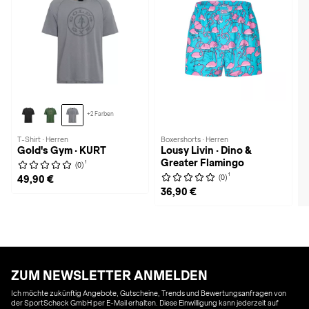
+2 Farben
T-Shirt · Herren
Boxershorts · Herren
Gold's Gym · KURT
Lousy Livin · Dino &
Greater Flamingo
1
(0)
1
(0)
49,90 €
36,90 €
ZUM NEWSLETTER ANMELDEN
Ich möchte zukünftig Angebote, Gutscheine, Trends und Bewertungsanfragen von
der SportScheck GmbH per E-Mail erhalten. Diese Einwilligung kann jederzeit auf