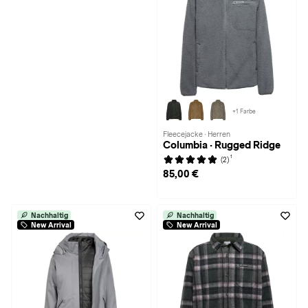
+1 Farbe
Fleecejacke · Herren
Columbia · Rugged Ridge
1
(2)
85,00 €
Nachhaltig
Nachhaltig
New Arrival
New Arrival