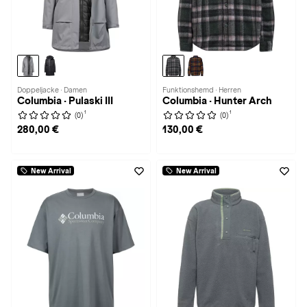
Doppeljacke · Damen
Funktionshemd · Herren
Columbia · Pulaski III
Columbia · Hunter Arch
1
1
(0)
(0)
280,00 €
130,00 €
New Arrival
New Arrival