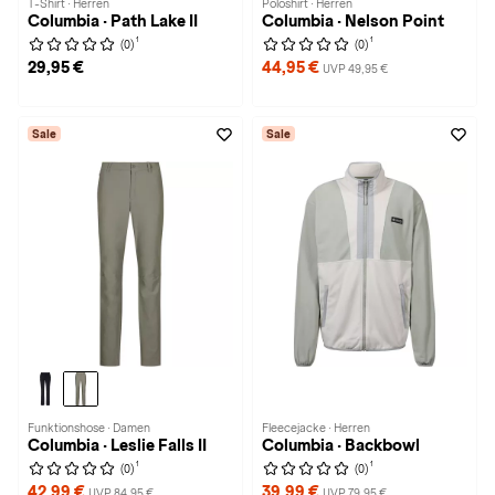
T-Shirt · Herren
Poloshirt · Herren
Columbia · Path Lake II
Columbia · Nelson Point
1
1
(0)
(0)
29,95 €
44,95 €
UVP 49,95 €
Sale
Sale
Funktionshose · Damen
Fleecejacke · Herren
Columbia · Leslie Falls II
Columbia · Backbowl
1
1
(0)
(0)
42,99 €
39,99 €
UVP 84,95 €
UVP 79,95 €