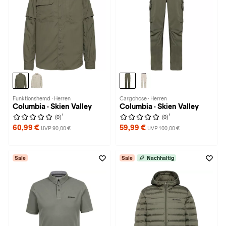
Funktionshemd · Herren
Cargohose · Herren
Columbia · Skien Valley
Columbia · Skien Valley
1
1
(0)
(0)
60,99 €
59,99 €
UVP 90,00 €
UVP 100,00 €
Sale
Sale
Nachhaltig