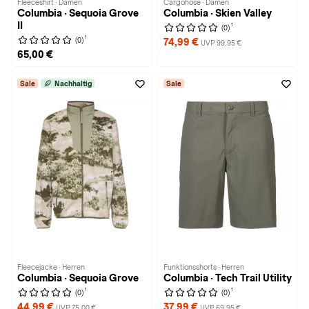
Fleeceshirt · Damen
Cargohose · Damen
Columbia · Sequoia Grove
Columbia · Skien Valley
II
1
(0)
1
(0)
74,99 €
UVP 99,95 €
65,00 €
Sale
Nachhaltig
Sale
Fleecejacke · Herren
Funktionsshorts · Herren
Columbia · Sequoia Grove
Columbia · Tech Trail Utility
1
1
(0)
(0)
44,99 €
37,99 €
UVP 75,00 €
UVP 69,95 €