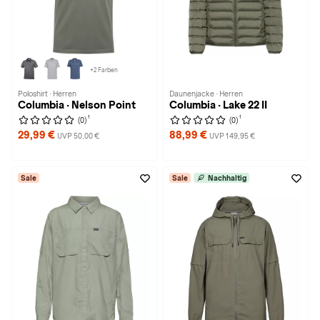
+2 Farben
Poloshirt · Herren
Daunenjacke · Herren
Columbia · Nelson Point
Columbia · Lake 22 II
1
1
(0)
(0)
29,99 €
88,99 €
UVP 50,00 €
UVP 149,95 €
Sale
Sale
Nachhaltig