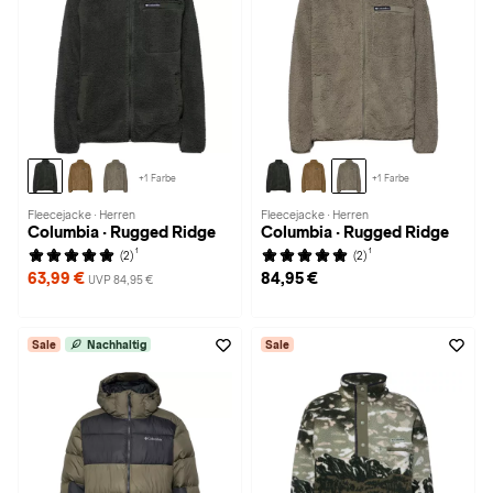
+1 Farbe
+1 Farbe
Fleecejacke · Herren
Fleecejacke · Herren
Columbia · Rugged Ridge
Columbia · Rugged Ridge
1
1
(2)
(2)
63,99 €
84,95 €
UVP 84,95 €
Sale
Nachhaltig
Sale