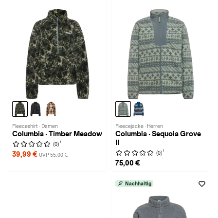
Fleeceshirt · Damen
Fleecejacke · Herren
Columbia · Timber Meadow
Columbia · Sequoia Grove
II
1
(0)
1
(0)
39,99 €
UVP 55,00 €
75,00 €
Nachhaltig