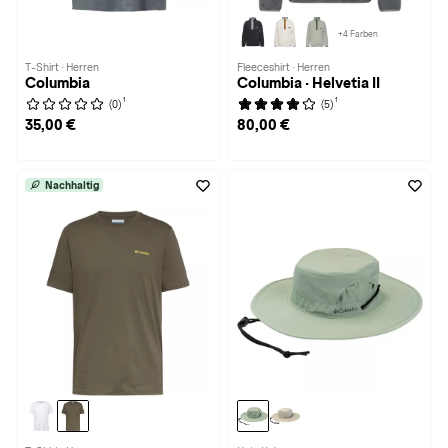
+4 Farben
T-Shirt · Herren
Fleeceshirt · Herren
Columbia
Columbia · Helvetia II
1
1
(0)
(5)
35,00 €
80,00 €
Nachhaltig