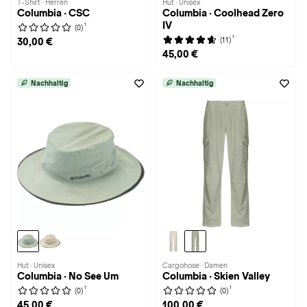
T-Shirt · Herren
Hut · Unisex
Columbia · CSC
Columbia · Coolhead Zero
IV
1
(0)
1
(11)
30,00 €
45,00 €
Nachhaltig
Nachhaltig
Hut · Unisex
Cargohose · Damen
Columbia · No See Um
Columbia · Skien Valley
1
1
(0)
(0)
45,00 €
100,00 €