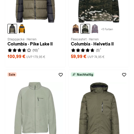
+5 Farben
Steppjacke · Herren
Fleeceshirt · Herren
Columbia · Pike Lake II
Columbia · Helvetia II
1
1
(10)
(3)
100,99 €
59,99 €
UVP 179,95 €
UVP 74,95 €
Sale
Nachhaltig