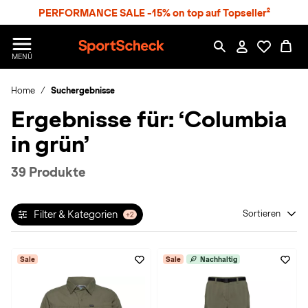
S
PERFORMANCE SALE -15% on top auf Topseller²
p
r
n
S
MENÜ
g
p
e
o
z
Home
Suchergebnisse
r
u
t
Ergebnisse für:
‘Columbia
m
S
H
c
in grün’
a
h
u
e
p
c
39 Produkte
t
k
n
h
Filter & Kategorien
Sortieren
+2
a
t
Sale
Sale
Nachhaltig