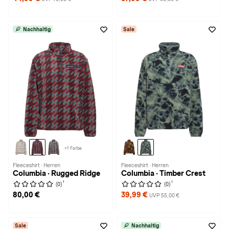
Nachhaltig
Sale
+1 Farbe
Fleeceshirt · Herren
Fleeceshirt · Herren
Columbia · Rugged Ridge
Columbia · Timber Crest
1
1
(0)
(0)
80,00 €
39,99 €
UVP 55,00 €
Sale
Nachhaltig