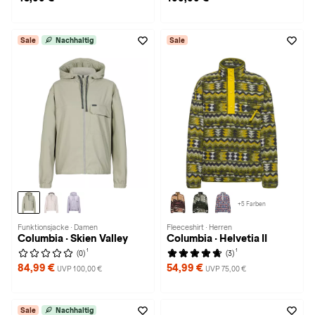
Sale
Nachhaltig
Sale
+5 Farben
Funktionsjacke · Damen
Fleeceshirt · Herren
Columbia · Skien Valley
Columbia · Helvetia II
1
1
(0)
(3)
84,99 €
54,99 €
UVP 100,00 €
UVP 75,00 €
Sale
Nachhaltig