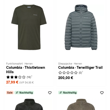
Funktionsshirt · Herren
Steppjacke · Herren
Columbia · Thistletown
Columbia · Terwilliger Trail
Hills
1
(0)
1
(16)
200,00 €
27,99 €
UVP 34,95 €
Sale
Nachhaltig
Nachhaltig