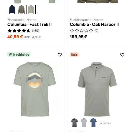
Fleecejacke · Herren
Funktionsjacke · Herren
Columbia · Fast Trek II
Columbia · Oak Harbor II
1
1
(160)
(0)
40,99 €
199,95 €
UVP 54,95 €
Nachhaltig
Sale
+2 Farben