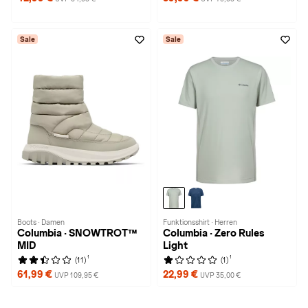
Sale
Sale
Boots · Damen
Funktionsshirt · Herren
Columbia · SNOWTROT™
Columbia · Zero Rules
MID
Light
1
1
(11)
(1)
61,99 €
22,99 €
UVP 109,95 €
UVP 35,00 €