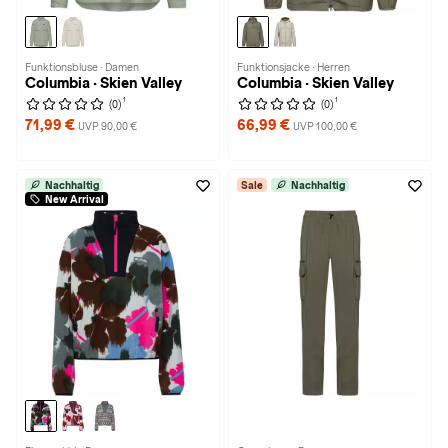
Funktionsbluse · Damen
Funktionsjacke · Herren
Columbia · Skien Valley
Columbia · Skien Valley
1
1
(0)
(0)
71,99 €
66,99 €
UVP 90,00 €
UVP 100,00 €
Nachhaltig
Sale
Nachhaltig
New Arrival