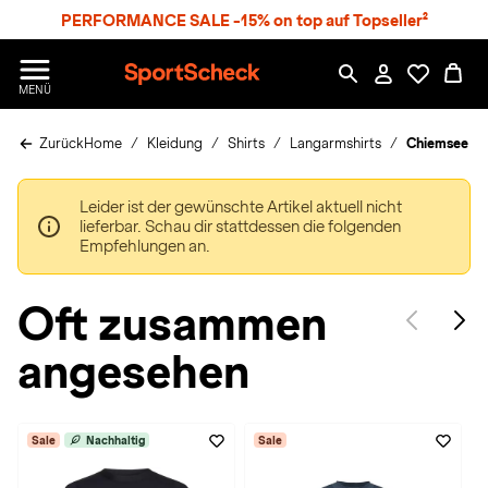
S
PERFORMANCE SALE -15% on top auf Topseller²
p
r
n
S
MENÜ
g
p
e
o
z
Zurück
Home
Kleidung
Shirts
Langarmshirts
Chiemsee Swi
r
u
t
m
S
H
Leider ist der gewünschte Artikel aktuell nicht
c
a
lieferbar. Schau dir stattdessen die folgenden
h
u
Empfehlungen an.
e
p
c
t
k
Oft zusammen
n
h
angesehen
a
t
Sale
Nachhaltig
Sale