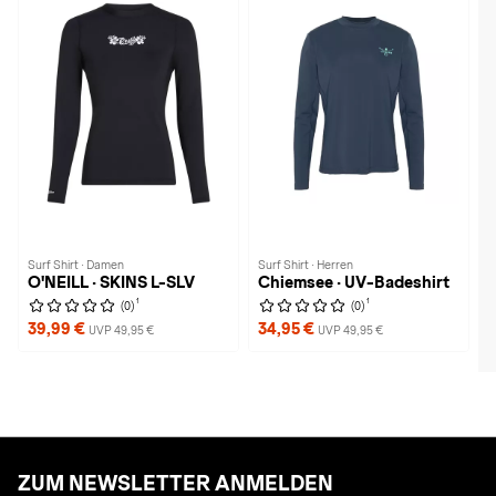
Surf Shirt · Damen
Surf Shirt · Herren
O'NEILL · SKINS L-SLV
Chiemsee · UV-Badeshirt
1
1
(0)
(0)
39,99 €
34,95 €
UVP 49,95 €
UVP 49,95 €
ZUM NEWSLETTER ANMELDEN