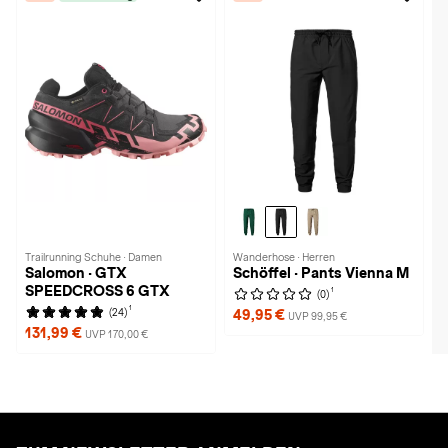
Trailrunning Schuhe · Damen
Wanderhose · Herren
Salomon · GTX
Schöffel · Pants Vienna M
SPEEDCROSS 6 GTX
1
(0)
1
(24)
49,95 €
UVP 99,95 €
131,99 €
UVP 170,00 €