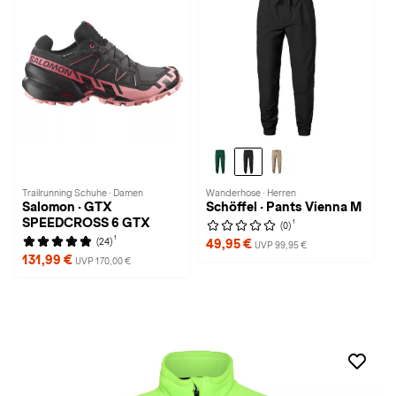
Trailrunning Schuhe · Damen
Wanderhose · Herren
Salomon · GTX
Schöffel · Pants Vienna M
SPEEDCROSS 6 GTX
1
(0)
1
(24)
49,95 €
UVP 99,95 €
131,99 €
UVP 170,00 €