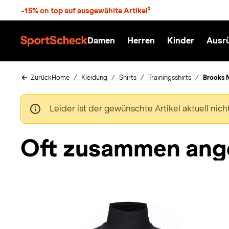
S
-15% on top auf ausgewählte Artikel²
p
r
n
Damen
Herren
Kinder
Ausr
g
S
e
p
z
o
u
r
Zurück
Home
Kleidung
Shirts
Trainingsshirts
Brooks 
m
t
H
S
a
c
Leider ist der gewünschte Artikel aktuell nic
u
h
p
e
t
c
Oft zusammen ang
k
n
h
a
t