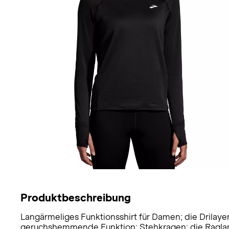
Produktbeschreibung
Langärmeliges Funktionsshirt für Damen; die Drilaye
geruchshemmende Funktion; Stehkragen; die Raglan