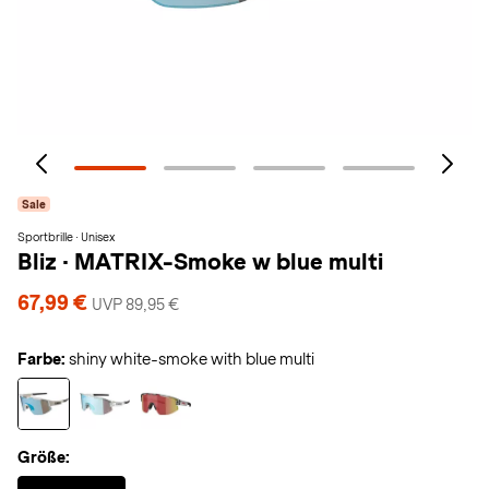
Sale
Sportbrille · Unisex
Bliz
·
MATRIX-Smoke w blue multi
67,99 €
UVP 89,95 €
Farbe:
shiny white-smoke with blue multi
Größe:
Selected