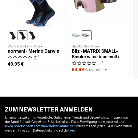
Wandersocken · Unisex
Sportbrille · Unisex
normani · Merino Darwin
Bliz · MATRIX SMALL-
Smoke w ice blue multi
1
(0)
1
(0)
49,95 €
64,99 €
UVP 89,95 €
ZUM NEWSLETTER ANMELDEN
Ich möchte zukünftig Angebote, Gutscheine, Trends und Bewertungsanfragen von
der SportScheck GmbH per E-Mail erhalten. Diese Einwilligung kann jederzeit auf
www.sportscheck.com/newsletter-abmelden
oder am Ende jeder E-Mail widerrufen
werden. Infos zum Datenschutz findest du
hier
.