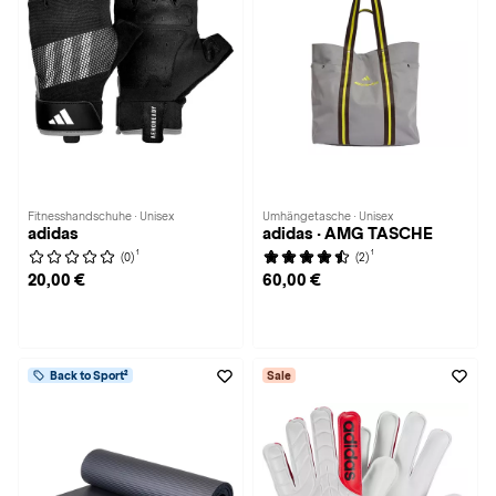
Fitnesshandschuhe · Unisex
Umhängetasche · Unisex
adidas
adidas · AMG TASCHE
1
1
(0)
(2)
20,00 €
60,00 €
Back to Sport²
Sale