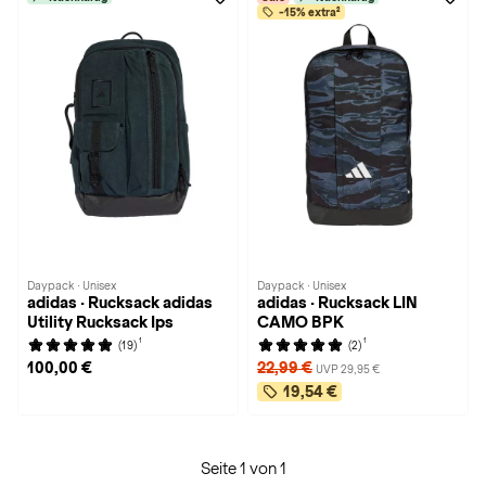
-15% extra²
Daypack · Unisex
Daypack · Unisex
adidas · Rucksack adidas
adidas · Rucksack LIN
Utility Rucksack Ips
CAMO BPK
1
1
(19)
(2)
100,00 €
22,99 €
UVP 29,95 €
19,54 €
Seite 1 von 1