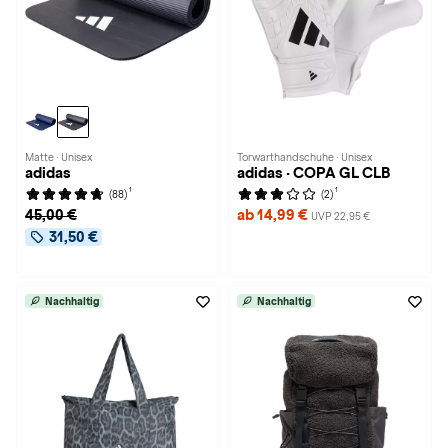
Matte · Unisex
Torwarthandschuhe · Unisex
adidas
adidas · COPA GL CLB
1
1
(88)
(2)
45,00 €
ab 14,99 €
UVP 22,95 €
31,50 €
Nachhaltig
Nachhaltig