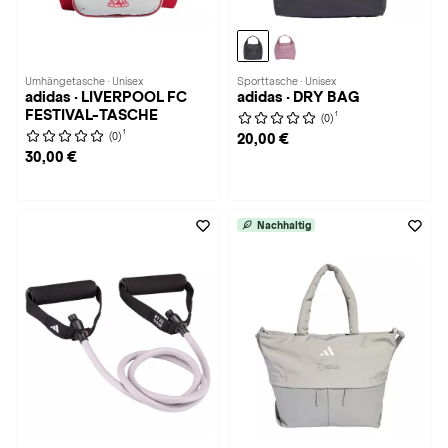
Umhängetasche · Unisex
Sporttasche · Unisex
adidas · LIVERPOOL FC
adidas · DRY BAG
FESTIVAL-TASCHE
1
(0)
1
(0)
20,00 €
30,00 €
Nachhaltig