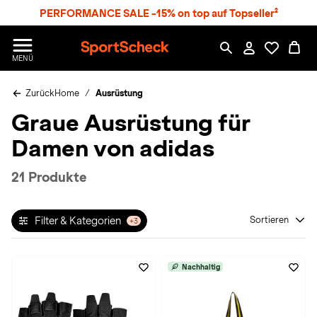
S
PERFORMANCE SALE -15% on top auf Topseller²
p
r
n
S
MENÜ
g
p
e
o
z
Zurück
Home
Ausrüstung
r
u
t
Graue Ausrüstung für
m
S
H
c
Damen von adidas
a
h
u
e
p
c
21 Produkte
t
k
n
h
Filter & Kategorien
Sortieren
+3
a
t
Nachhaltig