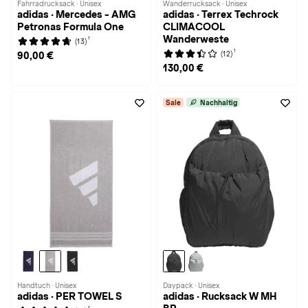
Fahrradrucksack · Unisex
Wanderrucksack · Unisex
adidas · Mercedes - AMG
adidas · Terrex Techrock
Petronas Formula One
CLIMACOOL
Wanderweste
1
(13)
1
(12)
90,00 €
130,00 €
Sale
Nachhaltig
Handtuch · Unisex
Daypack · Unisex
adidas · PER TOWEL S
adidas · Rucksack W MH
1