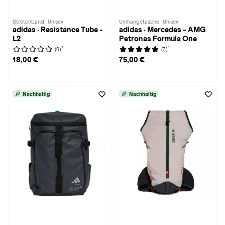
Stretchband · Unisex
Umhängetasche · Unisex
adidas · Resistance Tube -
adidas · Mercedes - AMG
L2
Petronas Formula One
1
1
(0)
(3)
18,00 €
75,00 €
Nachhaltig
Nachhaltig