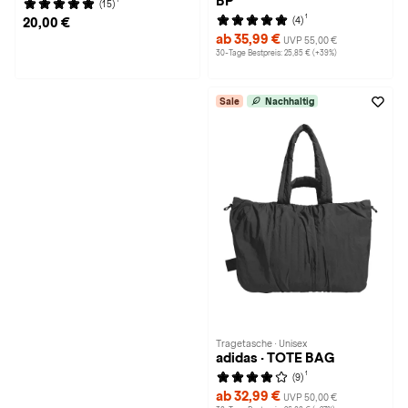
BP
(15)
1
(4)
20,00 €
ab 35,99 €
UVP 55,00 €
30-Tage Bestpreis: 25,85 € (+39%)
Sale
Nachhaltig
Tragetasche · Unisex
adidas · TOTE BAG
1
(9)
ab 32,99 €
UVP 50,00 €